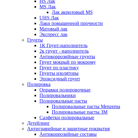
HS Лак
MS Лак
Лак акриловый MS
UHS Лак
Лаки повышенной прочности
Матовый лак
Экспресс лак
Грунты
1К Грунт-наполнитель
2к грунт - наполнитель
Антикоррозийные грунты
Грунт мокрый по мокрому
Грунт по пластику
Грунты изоляторы
Эпоксидный грунт
Полировка
Оправки полировочные
Полировальники
Полировальные пасты
Полировальные пасты Menzerna
Полировальные пасты 3M
Салфетки полировальные
Детейлинг
Антигравийные и защитные покрытия
Антикоррозийные составы