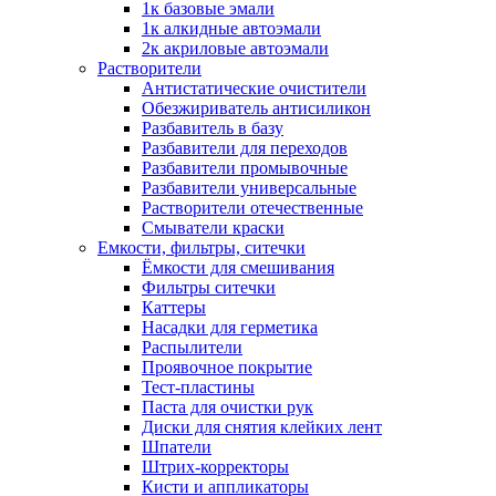
1к базовые эмали
1к алкидные автоэмали
2к акриловые автоэмали
Растворители
Антистатические очистители
Обезжириватель антисиликон
Разбавитель в базу
Разбавители для переходов
Разбавители промывочные
Разбавители универсальные
Растворители отечественные
Смыватели краски
Емкости, фильтры, ситечки
Ёмкости для смешивания
Фильтры ситечки
Каттеры
Насадки для герметика
Распылители
Проявочное покрытие
Тест-пластины
Паста для очистки рук
Диски для снятия клейких лент
Шпатели
Штрих-корректоры
Кисти и аппликаторы