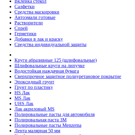
Вклейка стёкол
Салфетки
Средства маскировки
Автоэмали готовые
Растворители
Спрей
Герметики
Добавки в лак и краску
Средства индивидуальной защиты
Круги абразивные 125 (шлифовальные)
Шлифовальные круги на липучке
Водостойкая наждачная бумага
Сверхпрочное защитное полиуретановое покрытие
Эпоксидный грунт
Грунт по пластику
HS Лак
MS Лак
UHS Лак
Лак акриловый MS
Полировальные пасты для автомобиля
Полировальная паста 3М
Полировальные пасты Menzerna
Лента малярная 50 мм