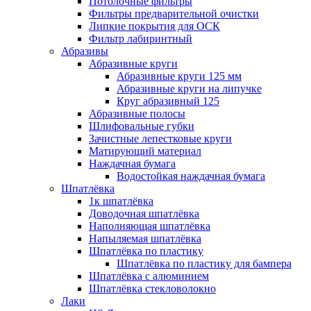
Потолочные фильтры
Фильтры предварительной очистки
Липкие покрытия для ОСК
Фильтр лабиринтный
Абразивы
Абразивные круги
Абразивные круги 125 мм
Абразивные круги на липучке
Круг абразивный 125
Абразивные полосы
Шлифовальные губки
Зачистные лепестковые круги
Матирующий материал
Наждачная бумага
Водостойкая наждачная бумага
Шпатлёвка
1к шпатлёвка
Доводочная шпатлёвка
Наполняющая шпатлёвка
Напыляемая шпатлёвка
Шпатлёвка по пластику
Шпатлёвка по пластику для бампера
Шпатлёвка с алюминием
Шпатлёвка стекловолокно
Лаки