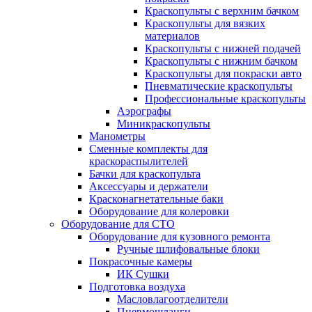
Краскопульты с верхним бачком
Краскопульты для вязких
материалов
Краскопульты с нижней подачей
Краскопульты с нижним бачком
Краскопульты для покраски авто
Пневматические краскопульты
Профессиональные краскопульты
Аэрографы
Миникраскопульты
Манометры
Сменные комплекты для
краскораспылителей
Бачки для краскопульта
Аксессуары и держатели
Красконагнетательные баки
Оборудование для колеровки
Оборудование для СТО
Оборудование для кузовного ремонта
Ручные шлифовальные блоки
Покрасочные камеры
ИК Сушки
Подготовка воздуха
Масловлагоотделители
Пневмошланги