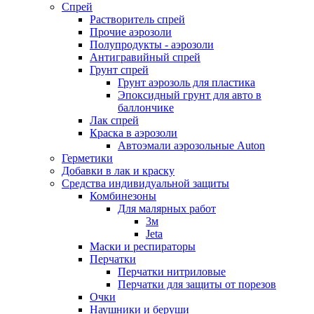
Спрей
Растворитель спрей
Прочие аэрозоли
Полупродукты - аэрозоли
Антигравийный спрей
Грунт спрей
Грунт аэрозоль для пластика
Эпоксидный грунт для авто в
баллончике
Лак спрей
Краска в аэрозоли
Автоэмали аэрозольные Auton
Герметики
Добавки в лак и краску
Средства индивидуальной защиты
Комбинезоны
Для малярных работ
3м
Jeta
Маски и респираторы
Перчатки
Перчатки нитриловые
Перчатки для защиты от порезов
Очки
Наушники и беруши