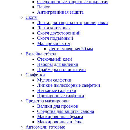
Сверхпрочные защитные покрытия
Raptor
Антигравийная защита
Скотч
Лента для защиты от прошлифовки
Лента контурная
Скотч двухсторонний
Скотч подъёмный
Малярный скотч
Лента малярная 50 мм
Вклейка стёкол
Стекольный клей
Наборы для вклейки
Праймеры и очистители
Салфетки
Мульти салфетки
Липкие пылесборные салфетки
Нетканые салфетки
Протирочные салфетки
Средства маскировки
Валики для проёмов
Средства для защиты салона
Маскировочная бумага
Маскировочная плёнка
Автоэмали готовые