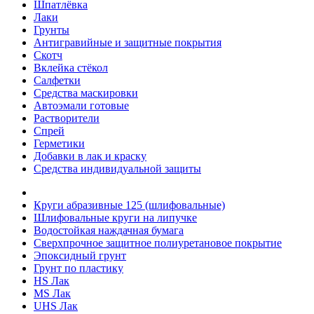
Шпатлёвка
Лаки
Грунты
Антигравийные и защитные покрытия
Скотч
Вклейка стёкол
Салфетки
Средства маскировки
Автоэмали готовые
Растворители
Спрей
Герметики
Добавки в лак и краску
Средства индивидуальной защиты
Круги абразивные 125 (шлифовальные)
Шлифовальные круги на липучке
Водостойкая наждачная бумага
Сверхпрочное защитное полиуретановое покрытие
Эпоксидный грунт
Грунт по пластику
HS Лак
MS Лак
UHS Лак