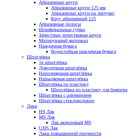
Абразивные круги
Абразивные круги 125 мм
Абразивные круги на липучке
Круг абразивный 125
Абразивные полосы
Шлифовальные губки
Зачистные лепестковые круги
Матирующий материал
Наждачная бумага
Водостойкая наждачная бумага
Шпатлёвка
1к шпатлёвка
Доводочная шпатлёвка
Наполняющая шпатлёвка
Напыляемая шпатлёвка
Шпатлёвка по пластику
Шпатлёвка по пластику для бампера
Шпатлёвка с алюминием
Шпатлёвка стекловолокно
Лаки
HS Лак
MS Лак
Лак акриловый MS
UHS Лак
Лаки повышенной прочности