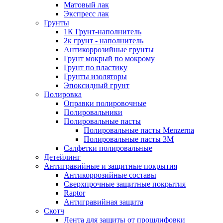
Матовый лак
Экспресс лак
Грунты
1К Грунт-наполнитель
2к грунт - наполнитель
Антикоррозийные грунты
Грунт мокрый по мокрому
Грунт по пластику
Грунты изоляторы
Эпоксидный грунт
Полировка
Оправки полировочные
Полировальники
Полировальные пасты
Полировальные пасты Menzerna
Полировальные пасты 3M
Салфетки полировальные
Детейлинг
Антигравийные и защитные покрытия
Антикоррозийные составы
Сверхпрочные защитные покрытия
Raptor
Антигравийная защита
Скотч
Лента для защиты от прошлифовки