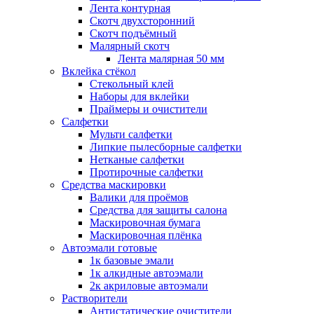
Лента контурная
Скотч двухсторонний
Скотч подъёмный
Малярный скотч
Лента малярная 50 мм
Вклейка стёкол
Стекольный клей
Наборы для вклейки
Праймеры и очистители
Салфетки
Мульти салфетки
Липкие пылесборные салфетки
Нетканые салфетки
Протирочные салфетки
Средства маскировки
Валики для проёмов
Средства для защиты салона
Маскировочная бумага
Маскировочная плёнка
Автоэмали готовые
1к базовые эмали
1к алкидные автоэмали
2к акриловые автоэмали
Растворители
Антистатические очистители