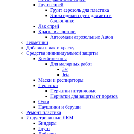
Грунт спрей
Грунт аэрозоль для пластика
Эпоксидный грунт для авто в
баллончике
Лак спрей
Краска в аэрозоли
Автоэмали аэрозольные Auton
Герметики
Добавки в лак и краску
Средства индивидуальной защиты
Комбинезоны
Для малярных работ
3м
Jeta
Маски и респираторы
Перчатки
Перчатки нитриловые
Перчатки для защиты от порезов
Очки
Наушники и беруши
Ремонт пластика
Индустриальные ЛКМ
Биндеры
Грунт
Добавки