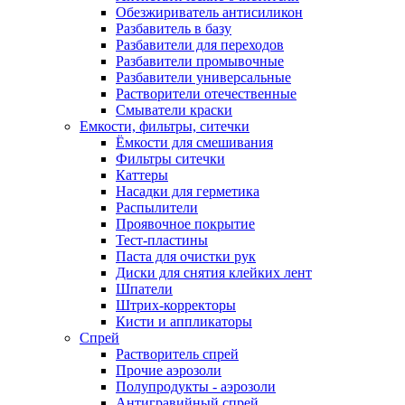
Обезжириватель антисиликон
Разбавитель в базу
Разбавители для переходов
Разбавители промывочные
Разбавители универсальные
Растворители отечественные
Смыватели краски
Емкости, фильтры, ситечки
Ёмкости для смешивания
Фильтры ситечки
Каттеры
Насадки для герметика
Распылители
Проявочное покрытие
Тест-пластины
Паста для очистки рук
Диски для снятия клейких лент
Шпатели
Штрих-корректоры
Кисти и аппликаторы
Спрей
Растворитель спрей
Прочие аэрозоли
Полупродукты - аэрозоли
Антигравийный спрей