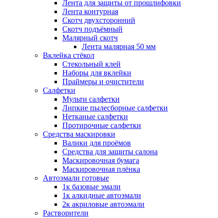
Лента для защиты от прошлифовки
Лента контурная
Скотч двухсторонний
Скотч подъёмный
Малярный скотч
Лента малярная 50 мм
Вклейка стёкол
Стекольный клей
Наборы для вклейки
Праймеры и очистители
Салфетки
Мульти салфетки
Липкие пылесборные салфетки
Нетканые салфетки
Протирочные салфетки
Средства маскировки
Валики для проёмов
Средства для защиты салона
Маскировочная бумага
Маскировочная плёнка
Автоэмали готовые
1к базовые эмали
1к алкидные автоэмали
2к акриловые автоэмали
Растворители