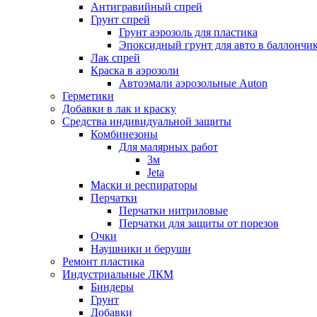
Антигравийный спрей
Грунт спрей
Грунт аэрозоль для пластика
Эпоксидный грунт для авто в баллончи
Лак спрей
Краска в аэрозоли
Автоэмали аэрозольные Auton
Герметики
Добавки в лак и краску
Средства индивидуальной защиты
Комбинезоны
Для малярных работ
3м
Jeta
Маски и респираторы
Перчатки
Перчатки нитриловые
Перчатки для защиты от порезов
Очки
Наушники и беруши
Ремонт пластика
Индустриальные ЛКМ
Биндеры
Грунт
Добавки