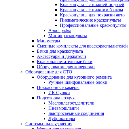
Краскопульты с нижней подачей
Краскопульты с нижним бачком
Краскопульты для покраски авто
Пневматические краскопульты
Профессиональные краскопульты
Аэрографы
Миникраскопульты
Манометры
Сменные комплекты для краскораспылителей
Бачки для краскопульта
Аксессуары и держатели
Красконагнетательные баки
Оборудование для колеровки
Оборудование для СТО
Оборудование для кузовного ремонта
Ручные шлифовальные блоки
Покрасочные камеры
ИК Сушки
Подготовка воздуха
Масловлагоотделители
Пневмошланги
Быстросъёмные соединения
Лубрикаторы
Системы пылеудаления
Мешки для пылесосов