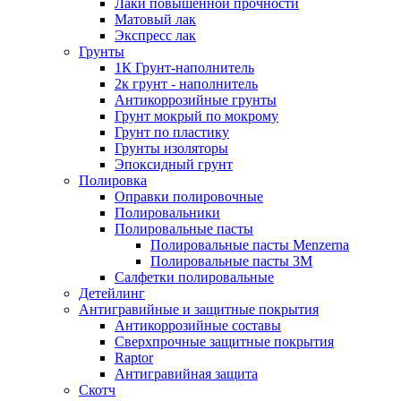
Лаки повышенной прочности
Матовый лак
Экспресс лак
Грунты
1К Грунт-наполнитель
2к грунт - наполнитель
Антикоррозийные грунты
Грунт мокрый по мокрому
Грунт по пластику
Грунты изоляторы
Эпоксидный грунт
Полировка
Оправки полировочные
Полировальники
Полировальные пасты
Полировальные пасты Menzerna
Полировальные пасты 3M
Салфетки полировальные
Детейлинг
Антигравийные и защитные покрытия
Антикоррозийные составы
Сверхпрочные защитные покрытия
Raptor
Антигравийная защита
Скотч