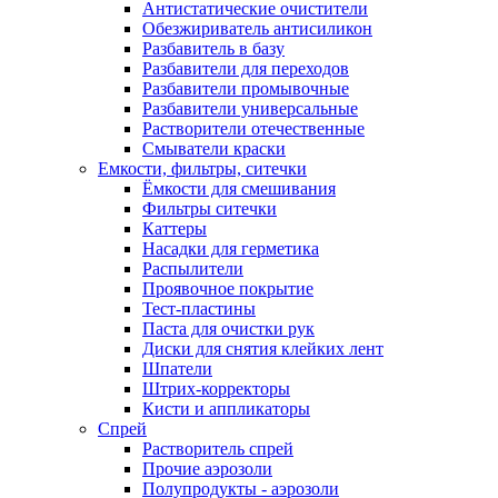
Антистатические очистители
Обезжириватель антисиликон
Разбавитель в базу
Разбавители для переходов
Разбавители промывочные
Разбавители универсальные
Растворители отечественные
Смыватели краски
Емкости, фильтры, ситечки
Ёмкости для смешивания
Фильтры ситечки
Каттеры
Насадки для герметика
Распылители
Проявочное покрытие
Тест-пластины
Паста для очистки рук
Диски для снятия клейких лент
Шпатели
Штрих-корректоры
Кисти и аппликаторы
Спрей
Растворитель спрей
Прочие аэрозоли
Полупродукты - аэрозоли