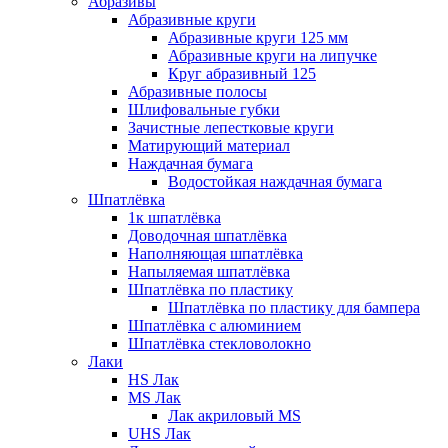
Абразивы
Абразивные круги
Абразивные круги 125 мм
Абразивные круги на липучке
Круг абразивный 125
Абразивные полосы
Шлифовальные губки
Зачистные лепестковые круги
Матирующий материал
Наждачная бумага
Водостойкая наждачная бумага
Шпатлёвка
1к шпатлёвка
Доводочная шпатлёвка
Наполняющая шпатлёвка
Напыляемая шпатлёвка
Шпатлёвка по пластику
Шпатлёвка по пластику для бампера
Шпатлёвка с алюминием
Шпатлёвка стекловолокно
Лаки
HS Лак
MS Лак
Лак акриловый MS
UHS Лак