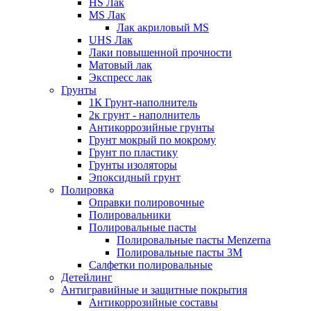
HS Лак
MS Лак
Лак акриловый MS
UHS Лак
Лаки повышенной прочности
Матовый лак
Экспресс лак
Грунты
1К Грунт-наполнитель
2к грунт - наполнитель
Антикоррозийные грунты
Грунт мокрый по мокрому
Грунт по пластику
Грунты изоляторы
Эпоксидный грунт
Полировка
Оправки полировочные
Полировальники
Полировальные пасты
Полировальные пасты Menzerna
Полировальные пасты 3M
Салфетки полировальные
Детейлинг
Антигравийные и защитные покрытия
Антикоррозийные составы