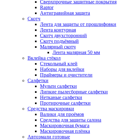
Сверхпрочные защитные покрытия
Raptor
Антигравийная защита
Скотч
Лента для защиты от прошлифовки
Лента контурная
Скотч двухсторонний
Скотч подъёмный
Малярный скотч
Лента малярная 50 мм
Вклейка стёкол
Стекольный клей
Наборы для вклейки
Праймеры и очистители
Салфетки
Мульти салфетки
Липкие пылесборные салфетки
Нетканые салфетки
Протирочные салфетки
Средства маскировки
Валики для проёмов
Средства для защиты салона
Маскировочная бумага
Маскировочная плёнка
Автоэмали готовые