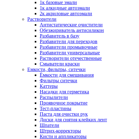
1к базовые эмали
1к алкидные автоэмали
2к акриловые автоэмали
Растворители
Антистатические очистители
Обезжириватель антисиликон
Разбавитель в базу
Разбавители для переходов
Разбавители промывочные
Разбавители универсальные
Растворители отечественные
Смыватели краски
Емкости, фильтры, ситечки
Ёмкости для смешивания
Фильтры ситечки
Каттеры
Насадки для герметика
Распылители
Проявочное покрытие
Тест-пластины
Паста для очистки рук
Диски для снятия клейких лент
Шпатели
Штрих-корректоры
Кисти и аппликаторы