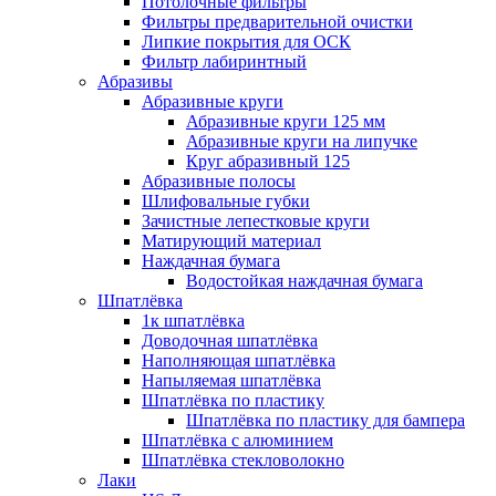
Потолочные фильтры
Фильтры предварительной очистки
Липкие покрытия для ОСК
Фильтр лабиринтный
Абразивы
Абразивные круги
Абразивные круги 125 мм
Абразивные круги на липучке
Круг абразивный 125
Абразивные полосы
Шлифовальные губки
Зачистные лепестковые круги
Матирующий материал
Наждачная бумага
Водостойкая наждачная бумага
Шпатлёвка
1к шпатлёвка
Доводочная шпатлёвка
Наполняющая шпатлёвка
Напыляемая шпатлёвка
Шпатлёвка по пластику
Шпатлёвка по пластику для бампера
Шпатлёвка с алюминием
Шпатлёвка стекловолокно
Лаки