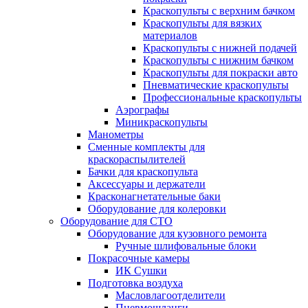
Краскопульты с верхним бачком
Краскопульты для вязких
материалов
Краскопульты с нижней подачей
Краскопульты с нижним бачком
Краскопульты для покраски авто
Пневматические краскопульты
Профессиональные краскопульты
Аэрографы
Миникраскопульты
Манометры
Сменные комплекты для
краскораспылителей
Бачки для краскопульта
Аксессуары и держатели
Красконагнетательные баки
Оборудование для колеровки
Оборудование для СТО
Оборудование для кузовного ремонта
Ручные шлифовальные блоки
Покрасочные камеры
ИК Сушки
Подготовка воздуха
Масловлагоотделители
Пневмошланги