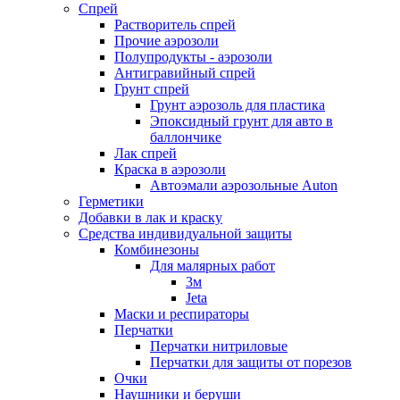
Спрей
Растворитель спрей
Прочие аэрозоли
Полупродукты - аэрозоли
Антигравийный спрей
Грунт спрей
Грунт аэрозоль для пластика
Эпоксидный грунт для авто в
баллончике
Лак спрей
Краска в аэрозоли
Автоэмали аэрозольные Auton
Герметики
Добавки в лак и краску
Средства индивидуальной защиты
Комбинезоны
Для малярных работ
3м
Jeta
Маски и респираторы
Перчатки
Перчатки нитриловые
Перчатки для защиты от порезов
Очки
Наушники и беруши