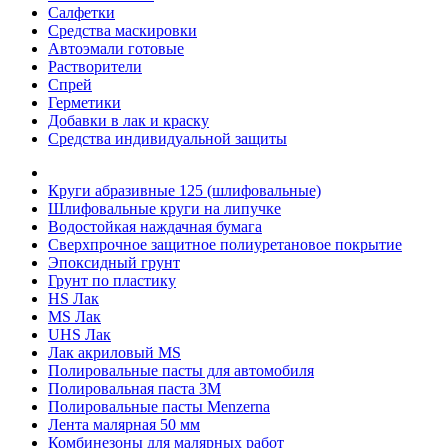
Салфетки
Средства маскировки
Автоэмали готовые
Растворители
Спрей
Герметики
Добавки в лак и краску
Средства индивидуальной защиты
Круги абразивные 125 (шлифовальные)
Шлифовальные круги на липучке
Водостойкая наждачная бумага
Сверхпрочное защитное полиуретановое покрытие
Эпоксидный грунт
Грунт по пластику
HS Лак
MS Лак
UHS Лак
Лак акриловый MS
Полировальные пасты для автомобиля
Полировальная паста 3М
Полировальные пасты Menzerna
Лента малярная 50 мм
Комбинезоны для малярных работ