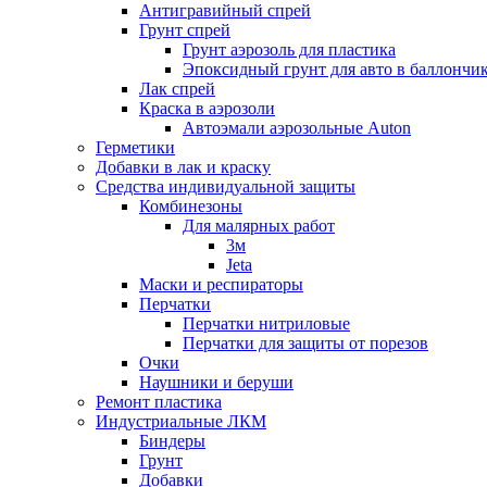
Антигравийный спрей
Грунт спрей
Грунт аэрозоль для пластика
Эпоксидный грунт для авто в баллончи
Лак спрей
Краска в аэрозоли
Автоэмали аэрозольные Auton
Герметики
Добавки в лак и краску
Средства индивидуальной защиты
Комбинезоны
Для малярных работ
3м
Jeta
Маски и респираторы
Перчатки
Перчатки нитриловые
Перчатки для защиты от порезов
Очки
Наушники и беруши
Ремонт пластика
Индустриальные ЛКМ
Биндеры
Грунт
Добавки