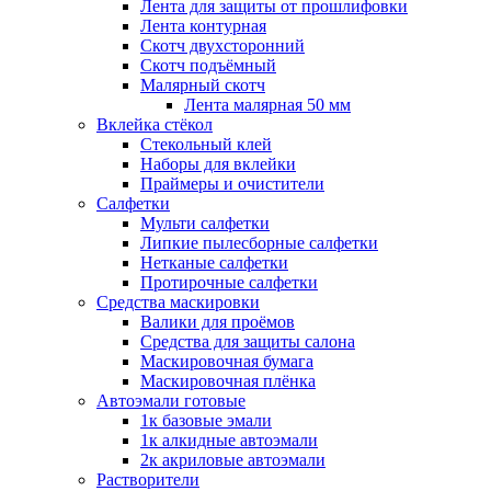
Лента для защиты от прошлифовки
Лента контурная
Скотч двухсторонний
Скотч подъёмный
Малярный скотч
Лента малярная 50 мм
Вклейка стёкол
Стекольный клей
Наборы для вклейки
Праймеры и очистители
Салфетки
Мульти салфетки
Липкие пылесборные салфетки
Нетканые салфетки
Протирочные салфетки
Средства маскировки
Валики для проёмов
Средства для защиты салона
Маскировочная бумага
Маскировочная плёнка
Автоэмали готовые
1к базовые эмали
1к алкидные автоэмали
2к акриловые автоэмали
Растворители