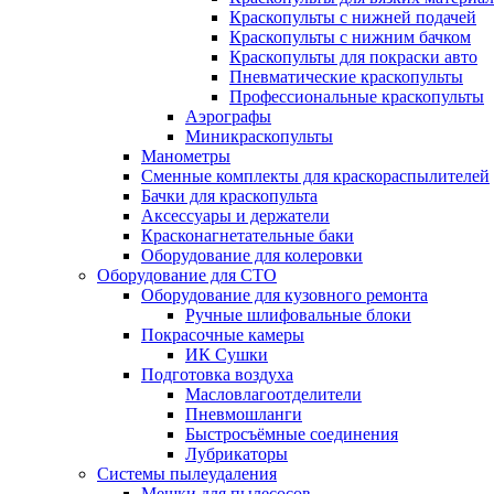
Краскопульты с нижней подачей
Краскопульты с нижним бачком
Краскопульты для покраски авто
Пневматические краскопульты
Профессиональные краскопульты
Аэрографы
Миникраскопульты
Манометры
Сменные комплекты для краскораспылителей
Бачки для краскопульта
Аксессуары и держатели
Красконагнетательные баки
Оборудование для колеровки
Оборудование для СТО
Оборудование для кузовного ремонта
Ручные шлифовальные блоки
Покрасочные камеры
ИК Сушки
Подготовка воздуха
Масловлагоотделители
Пневмошланги
Быстросъёмные соединения
Лубрикаторы
Системы пылеудаления
Мешки для пылесосов