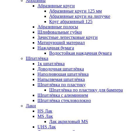
Абразивы
Абразивные круги
Абразивные круги 125 мм
Абразивные круги на липучке
Круг абразивный 125
Абразивные полосы
Шлифовальные губки
Зачистные лепестковые круги
Матирующий материал
Наждачная бумага
Водостойкая наждачная бумага
Шпатлёвка
1к шпатлёвка
Доводочная шпатлёвка
Наполняющая шпатлёвка
Напыляемая шпатлёвка
Шпатлёвка по пластику
Шпатлёвка по пластику для бампера
Шпатлёвка с алюминием
Шпатлёвка стекловолокно
Лаки
HS Лак
MS Лак
Лак акриловый MS
UHS Лак