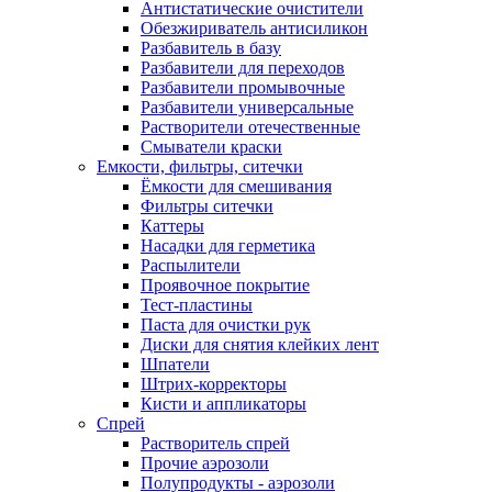
Антистатические очистители
Обезжириватель антисиликон
Разбавитель в базу
Разбавители для переходов
Разбавители промывочные
Разбавители универсальные
Растворители отечественные
Смыватели краски
Емкости, фильтры, ситечки
Ёмкости для смешивания
Фильтры ситечки
Каттеры
Насадки для герметика
Распылители
Проявочное покрытие
Тест-пластины
Паста для очистки рук
Диски для снятия клейких лент
Шпатели
Штрих-корректоры
Кисти и аппликаторы
Спрей
Растворитель спрей
Прочие аэрозоли
Полупродукты - аэрозоли