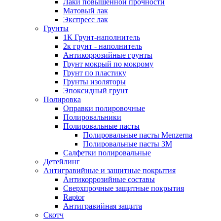
Лаки повышенной прочности
Матовый лак
Экспресс лак
Грунты
1К Грунт-наполнитель
2к грунт - наполнитель
Антикоррозийные грунты
Грунт мокрый по мокрому
Грунт по пластику
Грунты изоляторы
Эпоксидный грунт
Полировка
Оправки полировочные
Полировальники
Полировальные пасты
Полировальные пасты Menzerna
Полировальные пасты 3M
Салфетки полировальные
Детейлинг
Антигравийные и защитные покрытия
Антикоррозийные составы
Сверхпрочные защитные покрытия
Raptor
Антигравийная защита
Скотч