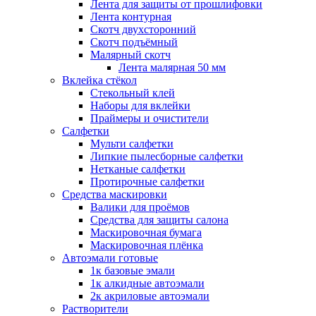
Лента для защиты от прошлифовки
Лента контурная
Скотч двухсторонний
Скотч подъёмный
Малярный скотч
Лента малярная 50 мм
Вклейка стёкол
Стекольный клей
Наборы для вклейки
Праймеры и очистители
Салфетки
Мульти салфетки
Липкие пылесборные салфетки
Нетканые салфетки
Протирочные салфетки
Средства маскировки
Валики для проёмов
Средства для защиты салона
Маскировочная бумага
Маскировочная плёнка
Автоэмали готовые
1к базовые эмали
1к алкидные автоэмали
2к акриловые автоэмали
Растворители