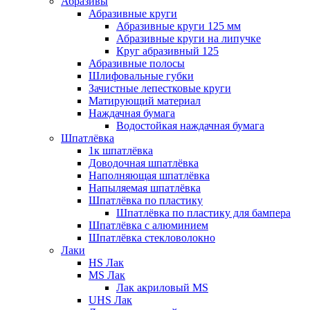
Абразивы
Абразивные круги
Абразивные круги 125 мм
Абразивные круги на липучке
Круг абразивный 125
Абразивные полосы
Шлифовальные губки
Зачистные лепестковые круги
Матирующий материал
Наждачная бумага
Водостойкая наждачная бумага
Шпатлёвка
1к шпатлёвка
Доводочная шпатлёвка
Наполняющая шпатлёвка
Напыляемая шпатлёвка
Шпатлёвка по пластику
Шпатлёвка по пластику для бампера
Шпатлёвка с алюминием
Шпатлёвка стекловолокно
Лаки
HS Лак
MS Лак
Лак акриловый MS
UHS Лак