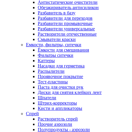
Антистатические очистители
Обезжириватель антисиликон
Разбавитель в базу
Разбавители для переходов
Разбавители промывочные
Разбавители универсальные
Растворители отечественные
Смыватели краски
Емкости, фильтры, ситечки
Ёмкости для смешивания
Фильтры ситечки
Каттеры
Насадки для герметика
Распылители
Проявочное покрытие
Тест-пластины
Паста для очистки рук
Диски для снятия клейких лент
Шпатели
Штрих-корректоры
Кисти и аппликаторы
Спрей
Растворитель спрей
Прочие аэрозоли
Полупродукты - аэрозоли