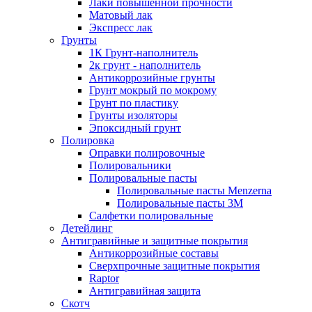
Лаки повышенной прочности
Матовый лак
Экспресс лак
Грунты
1К Грунт-наполнитель
2к грунт - наполнитель
Антикоррозийные грунты
Грунт мокрый по мокрому
Грунт по пластику
Грунты изоляторы
Эпоксидный грунт
Полировка
Оправки полировочные
Полировальники
Полировальные пасты
Полировальные пасты Menzerna
Полировальные пасты 3M
Салфетки полировальные
Детейлинг
Антигравийные и защитные покрытия
Антикоррозийные составы
Сверхпрочные защитные покрытия
Raptor
Антигравийная защита
Скотч