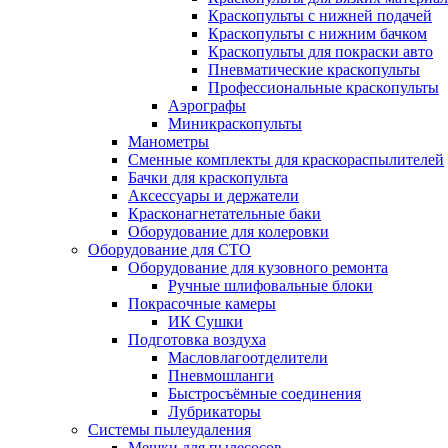
Краскопульты с нижней подачей
Краскопульты с нижним бачком
Краскопульты для покраски авто
Пневматические краскопульты
Профессиональные краскопульты
Аэрографы
Миникраскопульты
Манометры
Сменные комплекты для краскораспылителей
Бачки для краскопульта
Аксессуары и держатели
Красконагнетательные баки
Оборудование для колеровки
Оборудование для СТО
Оборудование для кузовного ремонта
Ручные шлифовальные блоки
Покрасочные камеры
ИК Сушки
Подготовка воздуха
Масловлагоотделители
Пневмошланги
Быстросъёмные соединения
Лубрикаторы
Системы пылеудаления
Мешки для пылесосов