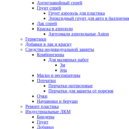
Антигравийный спрей
Грунт спрей
Грунт аэрозоль для пластика
Эпоксидный грунт для авто в баллончи
Лак спрей
Краска в аэрозоли
Автоэмали аэрозольные Auton
Герметики
Добавки в лак и краску
Средства индивидуальной защиты
Комбинезоны
Для малярных работ
3м
Jeta
Маски и респираторы
Перчатки
Перчатки нитриловые
Перчатки для защиты от порезов
Очки
Наушники и беруши
Ремонт пластика
Индустриальные ЛКМ
Биндеры
Грунт
Добавки