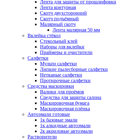
Лента для защиты от прошлифовки
Лента контурная
Скотч двухсторонний
Скотч подъёмный
Малярный скотч
Лента малярная 50 мм
Вклейка стёкол
Стекольный клей
Наборы для вклейки
Праймеры и очистители
Салфетки
Мульти салфетки
Липкие пылесборные салфетки
Нетканые салфетки
Протирочные салфетки
Средства маскировки
Валики для проёмов
Средства для защиты салона
Маскировочная бумага
Маскировочная плёнка
Автоэмали готовые
1к базовые эмали
1к алкидные автоэмали
2к акриловые автоэмали
Растворители