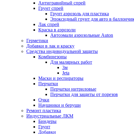
Антигравийный спрей
Грунт спрей
Грунт аэрозоль для пластика
Эпоксидный грунт для авто в баллончи
Лак спрей
Краска в аэрозоли
Автоэмали аэрозольные Auton
Герметики
Добавки в лак и краску
Средства индивидуальной защиты
Комбинезоны
Для малярных работ
3м
Jeta
Маски и респираторы
Перчатки
Перчатки нитриловые
Перчатки для защиты от порезов
Очки
Наушники и беруши
Ремонт пластика
Индустриальные ЛКМ
Биндеры
Грунт
Добавки