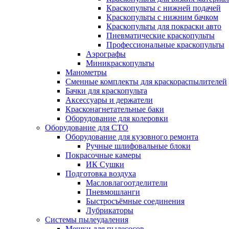
Краскопульты с нижней подачей
Краскопульты с нижним бачком
Краскопульты для покраски авто
Пневматические краскопульты
Профессиональные краскопульты
Аэрографы
Миникраскопульты
Манометры
Сменные комплекты для краскораспылителей
Бачки для краскопульта
Аксессуары и держатели
Красконагнетательные баки
Оборудование для колеровки
Оборудование для СТО
Оборудование для кузовного ремонта
Ручные шлифовальные блоки
Покрасочные камеры
ИК Сушки
Подготовка воздуха
Масловлагоотделители
Пневмошланги
Быстросъёмные соединения
Лубрикаторы
Системы пылеудаления
Мешки для пылесосов