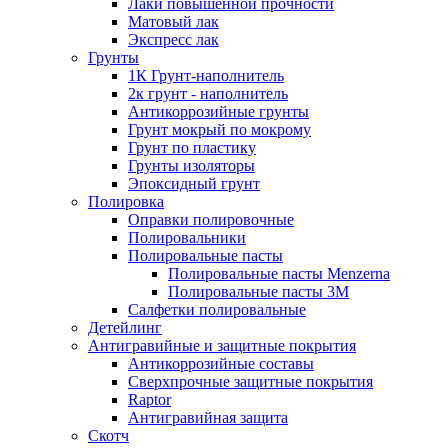
Лаки повышенной прочности
Матовый лак
Экспресс лак
Грунты
1К Грунт-наполнитель
2к грунт - наполнитель
Антикоррозийные грунты
Грунт мокрый по мокрому
Грунт по пластику
Грунты изоляторы
Эпоксидный грунт
Полировка
Оправки полировочные
Полировальники
Полировальные пасты
Полировальные пасты Menzerna
Полировальные пасты 3M
Салфетки полировальные
Детейлинг
Антигравийные и защитные покрытия
Антикоррозийные составы
Сверхпрочные защитные покрытия
Raptor
Антигравийная защита
Скотч