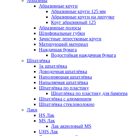
Абразивы
Абразивные круги
Абразивные круги 125 мм
Абразивные круги на липучке
Круг абразивный 125
Абразивные полосы
Шлифовальные губки
Зачистные лепестковые круги
Матирующий материал
Наждачная бумага
Водостойкая наждачная бумага
Шпатлёвка
1к шпатлёвка
Доводочная шпатлёвка
Наполняющая шпатлёвка
Напыляемая шпатлёвка
Шпатлёвка по пластику
Шпатлёвка по пластику для бампера
Шпатлёвка с алюминием
Шпатлёвка стекловолокно
Лаки
HS Лак
MS Лак
Лак акриловый MS
UHS Лак