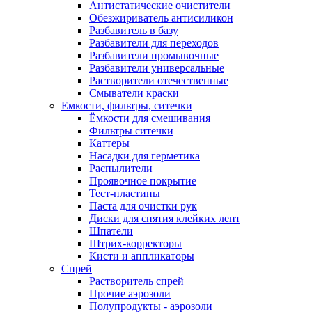
Антистатические очистители
Обезжириватель антисиликон
Разбавитель в базу
Разбавители для переходов
Разбавители промывочные
Разбавители универсальные
Растворители отечественные
Смыватели краски
Емкости, фильтры, ситечки
Ёмкости для смешивания
Фильтры ситечки
Каттеры
Насадки для герметика
Распылители
Проявочное покрытие
Тест-пластины
Паста для очистки рук
Диски для снятия клейких лент
Шпатели
Штрих-корректоры
Кисти и аппликаторы
Спрей
Растворитель спрей
Прочие аэрозоли
Полупродукты - аэрозоли