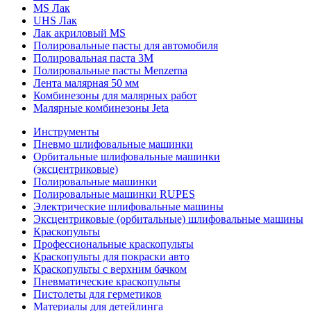
MS Лак
UHS Лак
Лак акриловый MS
Полировальные пасты для автомобиля
Полировальная паста 3М
Полировальные пасты Menzerna
Лента малярная 50 мм
Комбинезоны для малярных работ
Малярные комбинезоны Jeta
Инструменты
Пневмо шлифовальные машинки
Орбитальные шлифовальные машинки
(эксцентриковые)
Полировальные машинки
Полировальные машинки RUPES
Электрические шлифовальные машины
Эксцентриковые (орбитальные) шлифовальные машины
Краскопульты
Профессиональные краскопульты
Краскопульты для покраски авто
Краскопульты с верхним бачком
Пневматические краскопульты
Пистолеты для герметиков
Материалы для детейлинга