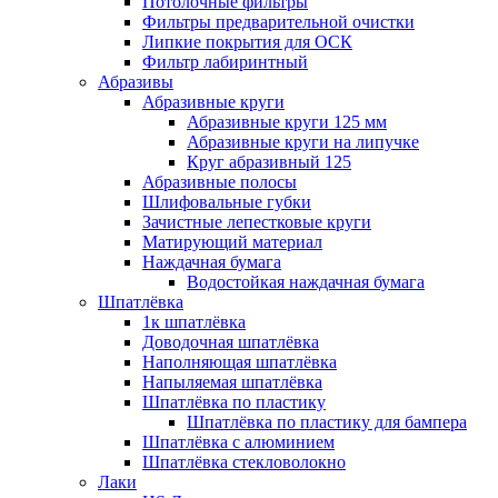
Потолочные фильтры
Фильтры предварительной очистки
Липкие покрытия для ОСК
Фильтр лабиринтный
Абразивы
Абразивные круги
Абразивные круги 125 мм
Абразивные круги на липучке
Круг абразивный 125
Абразивные полосы
Шлифовальные губки
Зачистные лепестковые круги
Матирующий материал
Наждачная бумага
Водостойкая наждачная бумага
Шпатлёвка
1к шпатлёвка
Доводочная шпатлёвка
Наполняющая шпатлёвка
Напыляемая шпатлёвка
Шпатлёвка по пластику
Шпатлёвка по пластику для бампера
Шпатлёвка с алюминием
Шпатлёвка стекловолокно
Лаки