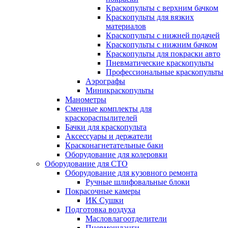
Краскопульты с верхним бачком
Краскопульты для вязких
материалов
Краскопульты с нижней подачей
Краскопульты с нижним бачком
Краскопульты для покраски авто
Пневматические краскопульты
Профессиональные краскопульты
Аэрографы
Миникраскопульты
Манометры
Сменные комплекты для
краскораспылителей
Бачки для краскопульта
Аксессуары и держатели
Красконагнетательные баки
Оборудование для колеровки
Оборудование для СТО
Оборудование для кузовного ремонта
Ручные шлифовальные блоки
Покрасочные камеры
ИК Сушки
Подготовка воздуха
Масловлагоотделители
Пневмошланги