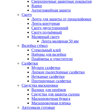
Сверхпрочные защитные покрытия
Raptor
Антигравийная защита
Скотч
Лента для защиты от прошлифовки
Лента контурная
Скотч двухсторонний
Скотч подъёмный
Малярный скотч
Лента малярная 50 мм
Вклейка стёкол
Стекольный клей
Наборы для вклейки
Праймеры и очистители
Салфетки
Мульти салфетки
Липкие пылесборные салфетки
Нетканые салфетки
Протирочные салфетки
Средства маскировки
Валики для проёмов
Средства для защиты салона
Маскировочная бумага
Маскировочная плёнка
Автоэмали готовые