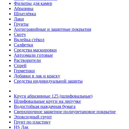
Фильтры для камер
Абразивы
Шпатлёвка
Лаки
Грунты
Антигравийные и защитные покрытия
Скотч
Вклейка стёкол
Салфетки
Средства маскировки
Автоэмали готовые
Растворители
Спрей
Герметики
Добавки в лак и краску
Средства индивидуальной защиты
Круги абразивные 125 (шлифовальные)
Шлифовальные круги на липучке
Водостойкая наждачная бумага
Сверхпрочное защитное полиуретановое покрытие
Эпоксидный грунт
Грунт по пластику
HS Лак