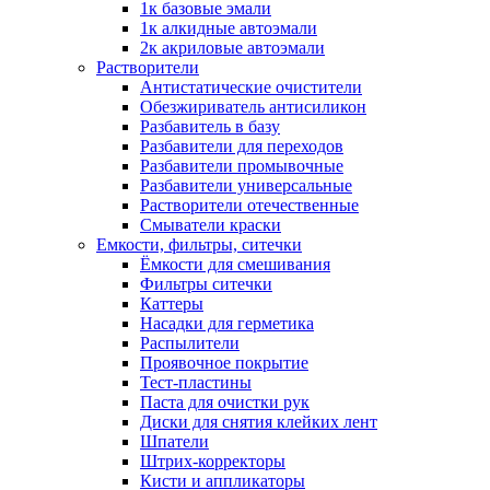
1к базовые эмали
1к алкидные автоэмали
2к акриловые автоэмали
Растворители
Антистатические очистители
Обезжириватель антисиликон
Разбавитель в базу
Разбавители для переходов
Разбавители промывочные
Разбавители универсальные
Растворители отечественные
Смыватели краски
Емкости, фильтры, ситечки
Ёмкости для смешивания
Фильтры ситечки
Каттеры
Насадки для герметика
Распылители
Проявочное покрытие
Тест-пластины
Паста для очистки рук
Диски для снятия клейких лент
Шпатели
Штрих-корректоры
Кисти и аппликаторы