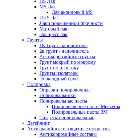
HS Лак
MS Лак
Лак акриловый MS
UHS Лак
Лаки повышенной прочности
Матовый лак
Экспресс лак
Грунты
1К Грунт-наполнитель
2к грунт - наполнитель
Антикоррозийные грунты
Грунт мокрый по мокрому
Грунт по пластику
Грунты изоляторы
Эпоксидный грунт
Полировка
Оправки полировочные
Полировальники
Полировальные пасты
Полировальные пасты Menzerna
Полировальные пасты 3M
Салфетки полировальные
Детейлинг
Антигравийные и защитные покрытия
Антикоррозийные составы