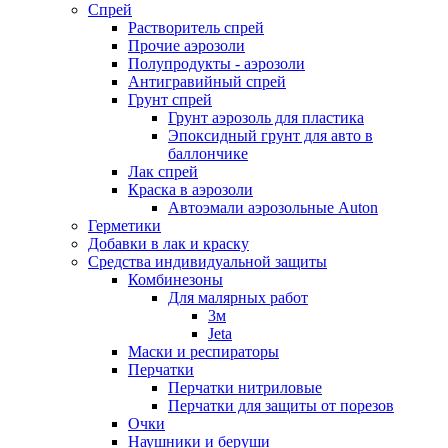
Спрей
Растворитель спрей
Прочие аэрозоли
Полупродукты - аэрозоли
Антигравийный спрей
Грунт спрей
Грунт аэрозоль для пластика
Эпоксидный грунт для авто в
баллончике
Лак спрей
Краска в аэрозоли
Автоэмали аэрозольные Auton
Герметики
Добавки в лак и краску
Средства индивидуальной защиты
Комбинезоны
Для малярных работ
3м
Jeta
Маски и респираторы
Перчатки
Перчатки нитриловые
Перчатки для защиты от порезов
Очки
Наушники и беруши