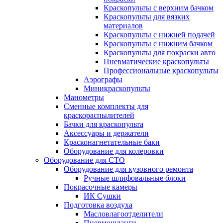
Краскопульты с верхним бачком
Краскопульты для вязких
материалов
Краскопульты с нижней подачей
Краскопульты с нижним бачком
Краскопульты для покраски авто
Пневматические краскопульты
Профессиональные краскопульты
Аэрографы
Миникраскопульты
Манометры
Сменные комплекты для
краскораспылителей
Бачки для краскопульта
Аксессуары и держатели
Красконагнетательные баки
Оборудование для колеровки
Оборудование для СТО
Оборудование для кузовного ремонта
Ручные шлифовальные блоки
Покрасочные камеры
ИК Сушки
Подготовка воздуха
Масловлагоотделители
Пневмошланги