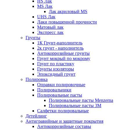
HS Лак
MS Лак
Лак акриловый MS
UHS Лак
Лаки повышенной прочности
Матовый лак
Экспресс лак
Грунты
1К Грунт-наполнитель
2к грунт - наполнитель
Антикоррозийные грунты
Грунт мокрый по мокрому
Грунт по пластику
Грунты изоляторы
Эпоксидный грунт
Полировка
Оправки полировочные
Полировальники
Полировальные пасты
Полировальные пасты Menzerna
Полировальные пасты 3M
Салфетки полировальные
Детейлинг
Антигравийные и защитные покрытия
Антикоррозийные составы