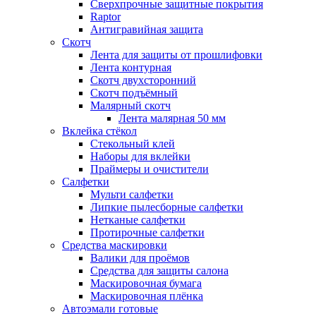
Сверхпрочные защитные покрытия
Raptor
Антигравийная защита
Скотч
Лента для защиты от прошлифовки
Лента контурная
Скотч двухсторонний
Скотч подъёмный
Малярный скотч
Лента малярная 50 мм
Вклейка стёкол
Стекольный клей
Наборы для вклейки
Праймеры и очистители
Салфетки
Мульти салфетки
Липкие пылесборные салфетки
Нетканые салфетки
Протирочные салфетки
Средства маскировки
Валики для проёмов
Средства для защиты салона
Маскировочная бумага
Маскировочная плёнка
Автоэмали готовые