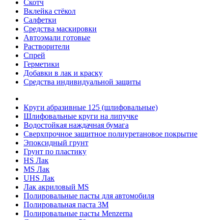
Скотч
Вклейка стёкол
Салфетки
Средства маскировки
Автоэмали готовые
Растворители
Спрей
Герметики
Добавки в лак и краску
Средства индивидуальной защиты
Круги абразивные 125 (шлифовальные)
Шлифовальные круги на липучке
Водостойкая наждачная бумага
Сверхпрочное защитное полиуретановое покрытие
Эпоксидный грунт
Грунт по пластику
HS Лак
MS Лак
UHS Лак
Лак акриловый MS
Полировальные пасты для автомобиля
Полировальная паста 3М
Полировальные пасты Menzerna