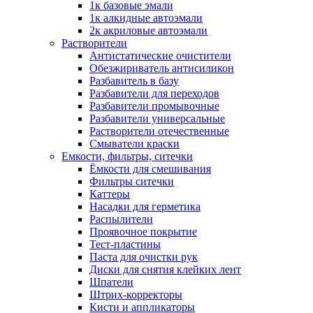
1к базовые эмали
1к алкидные автоэмали
2к акриловые автоэмали
Растворители
Антистатические очистители
Обезжириватель антисиликон
Разбавитель в базу
Разбавители для переходов
Разбавители промывочные
Разбавители универсальные
Растворители отечественные
Смыватели краски
Емкости, фильтры, ситечки
Ёмкости для смешивания
Фильтры ситечки
Каттеры
Насадки для герметика
Распылители
Проявочное покрытие
Тест-пластины
Паста для очистки рук
Диски для снятия клейких лент
Шпатели
Штрих-корректоры
Кисти и аппликаторы