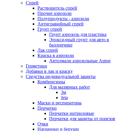
Спрей
Растворитель спрей
Прочие аэрозоли
Полупродукты - аэрозоли
Антигравийный спрей
Грунт спрей
Грунт аэрозоль для пластика
Эпоксидный грунт для авто в
баллончике
Лак спрей
Краска в аэрозоли
Автоэмали аэрозольные Auton
Герметики
Добавки в лак и краску
Средства индивидуальной защиты
Комбинезоны
Для малярных работ
3м
Jeta
Маски и респираторы
Перчатки
Перчатки нитриловые
Перчатки для защиты от порезов
Очки
Наушники и беруши