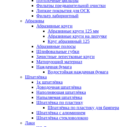
Потолочные фильтры
Фильтры предварительной очистки
Липкие покрытия для ОСК
Фильтр лабиринтный
Абразивы
Абразивные круги
Абразивные круги 125 мм
Абразивные круги на липучке
Круг абразивный 125
Абразивные полосы
Шлифовальные губки
Зачистные лепестковые круги
Матирующий материал
Наждачная бумага
Водостойкая наждачная бумага
Шпатлёвка
1к шпатлёвка
Доводочная шпатлёвка
Наполняющая шпатлёвка
Напыляемая шпатлёвка
Шпатлёвка по пластику
Шпатлёвка по пластику для бампера
Шпатлёвка с алюминием
Шпатлёвка стекловолокно
Лаки