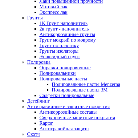
Лаки повышенной прочности
Матовый лак
Экспресс лак
Грунты
1К Грунт-наполнитель
2к грунт - наполнитель
Антикоррозийные грунты
Грунт мокрый по мокрому
Грунт по пластику
Грунты изоляторы
Эпоксидный грунт
Полировка
Оправки полировочные
Полировальники
Полировальные пасты
Полировальные пасты Menzerna
Полировальные пасты 3M
Салфетки полировальные
Детейлинг
Антигравийные и защитные покрытия
Антикоррозийные составы
Сверхпрочные защитные покрытия
Raptor
Антигравийная защита
Скотч