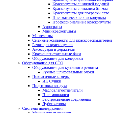
Краскопульты с нижней подачей
Краскопульты с нижним бачком
Краскопульты для покраски авто
Пневматические краскопульты
Профессиональные краскопульты
Аэрографы
Миникраскопульты
Манометры
Сменные комплекты для краскораспылителей
Бачки для краскопульта
Аксессуары и держатели
Красконагнетательные баки
Оборудование для колеровки
Оборудование для СТО
Оборудование для кузовного ремонта
Ручные шлифовальные блоки
Покрасочные камеры
ИК Сушки
Подготовка воздуха
Масловлагоотделители
Пневмошланги
Быстросъёмные соединения
Лубрикаторы
Системы пылеудаления
Мешки для пылесосов