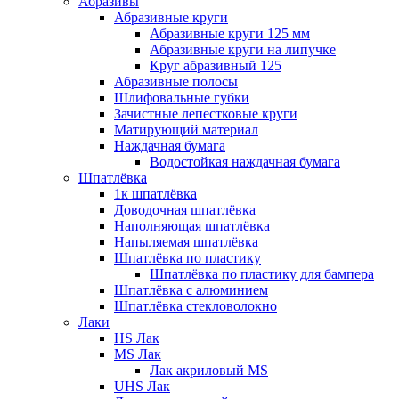
Абразивы
Абразивные круги
Абразивные круги 125 мм
Абразивные круги на липучке
Круг абразивный 125
Абразивные полосы
Шлифовальные губки
Зачистные лепестковые круги
Матирующий материал
Наждачная бумага
Водостойкая наждачная бумага
Шпатлёвка
1к шпатлёвка
Доводочная шпатлёвка
Наполняющая шпатлёвка
Напыляемая шпатлёвка
Шпатлёвка по пластику
Шпатлёвка по пластику для бампера
Шпатлёвка с алюминием
Шпатлёвка стекловолокно
Лаки
HS Лак
MS Лак
Лак акриловый MS
UHS Лак