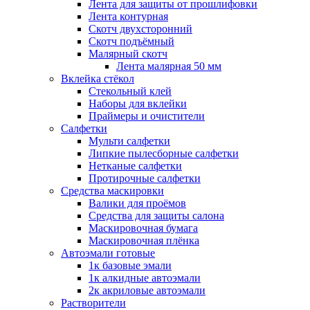
Лента для защиты от прошлифовки
Лента контурная
Скотч двухсторонний
Скотч подъёмный
Малярный скотч
Лента малярная 50 мм
Вклейка стёкол
Стекольный клей
Наборы для вклейки
Праймеры и очистители
Салфетки
Мульти салфетки
Липкие пылесборные салфетки
Нетканые салфетки
Протирочные салфетки
Средства маскировки
Валики для проёмов
Средства для защиты салона
Маскировочная бумага
Маскировочная плёнка
Автоэмали готовые
1к базовые эмали
1к алкидные автоэмали
2к акриловые автоэмали
Растворители