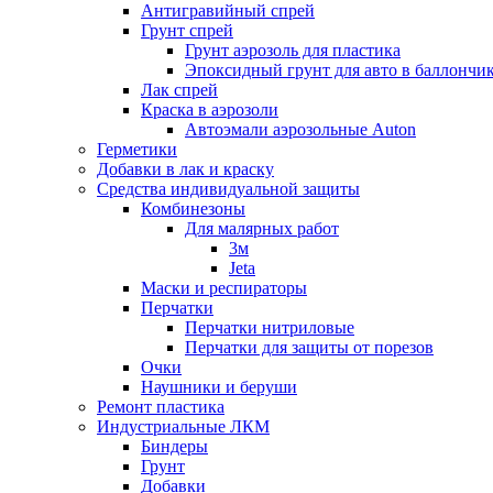
Антигравийный спрей
Грунт спрей
Грунт аэрозоль для пластика
Эпоксидный грунт для авто в баллончи
Лак спрей
Краска в аэрозоли
Автоэмали аэрозольные Auton
Герметики
Добавки в лак и краску
Средства индивидуальной защиты
Комбинезоны
Для малярных работ
3м
Jeta
Маски и респираторы
Перчатки
Перчатки нитриловые
Перчатки для защиты от порезов
Очки
Наушники и беруши
Ремонт пластика
Индустриальные ЛКМ
Биндеры
Грунт
Добавки