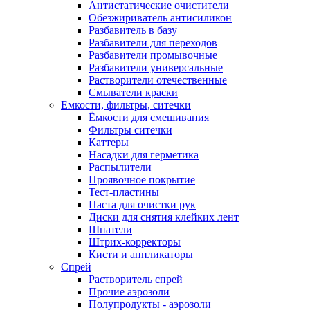
Антистатические очистители
Обезжириватель антисиликон
Разбавитель в базу
Разбавители для переходов
Разбавители промывочные
Разбавители универсальные
Растворители отечественные
Смыватели краски
Емкости, фильтры, ситечки
Ёмкости для смешивания
Фильтры ситечки
Каттеры
Насадки для герметика
Распылители
Проявочное покрытие
Тест-пластины
Паста для очистки рук
Диски для снятия клейких лент
Шпатели
Штрих-корректоры
Кисти и аппликаторы
Спрей
Растворитель спрей
Прочие аэрозоли
Полупродукты - аэрозоли