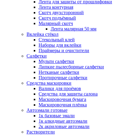
Лента для защиты от прошлифовки
Лента контурная
Скотч двухсторонний
Скотч подъёмный
Малярный скотч
Лента малярная 50 мм
Вклейка стёкол
Стекольный клей
Наборы для вклейки
Праймеры и очистители
Салфетки
Мульти салфетки
Липкие пылесборные салфетки
Нетканые салфетки
Протирочные салфетки
Средства маскировки
Валики для проёмов
Средства для защиты салона
Маскировочная бумага
Маскировочная плёнка
Автоэмали готовые
1к базовые эмали
1к алкидные автоэмали
2к акриловые автоэмали
Растворители