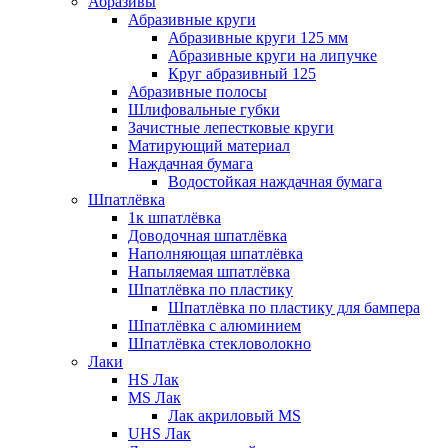
Абразивы
Абразивные круги
Абразивные круги 125 мм
Абразивные круги на липучке
Круг абразивный 125
Абразивные полосы
Шлифовальные губки
Зачистные лепестковые круги
Матирующий материал
Наждачная бумага
Водостойкая наждачная бумага
Шпатлёвка
1к шпатлёвка
Доводочная шпатлёвка
Наполняющая шпатлёвка
Напыляемая шпатлёвка
Шпатлёвка по пластику
Шпатлёвка по пластику для бампера
Шпатлёвка с алюминием
Шпатлёвка стекловолокно
Лаки
HS Лак
MS Лак
Лак акриловый MS
UHS Лак