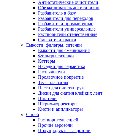
Антистатические очистители
Обезжириватель антисиликон
Разбавитель в базу
Разбавители для переходов
Разбавители промывочные
Разбавители универсальные
Растворители отечественные
Смыватели краски
Емкости, фильтры, ситечки
Ёмкости для смешивания
Фильтры ситечки
Каттеры
Насадки для герметика
Распылители
Проявочное покрытие
Тест-пластины
Паста для очистки рук
Диски для снятия клейких лент
Шпатели
Штрих-корректоры
Кисти и аппликаторы
Спрей
Растворитель спрей
Прочие аэрозоли
Полупродукты - аэрозоли