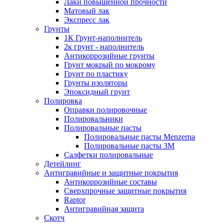
Лаки повышенной прочности
Матовый лак
Экспресс лак
Грунты
1К Грунт-наполнитель
2к грунт - наполнитель
Антикоррозийные грунты
Грунт мокрый по мокрому
Грунт по пластику
Грунты изоляторы
Эпоксидный грунт
Полировка
Оправки полировочные
Полировальники
Полировальные пасты
Полировальные пасты Menzerna
Полировальные пасты 3M
Салфетки полировальные
Детейлинг
Антигравийные и защитные покрытия
Антикоррозийные составы
Сверхпрочные защитные покрытия
Raptor
Антигравийная защита
Скотч