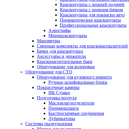
Краскопульты с нижней подачей
Краскопульты с нижним бачком
Краскопульты для покраски авто
Пневматические краскопульты
Профессиональные краскопульты
Аэрографы
Миникраскопульты
Манометры
Сменные комплекты для краскораспылителей
Бачки для краскопульта
Аксессуары и держатели
Красконагнетательные баки
Оборудование для колеровки
Оборудование для СТО
Оборудование для кузовного ремонта
Ручные шлифовальные блоки
Покрасочные камеры
ИК Сушки
Подготовка воздуха
Масловлагоотделители
Пневмошланги
Быстросъёмные соединения
Лубрикаторы
Системы пылеудаления
Мешки для пылесосов