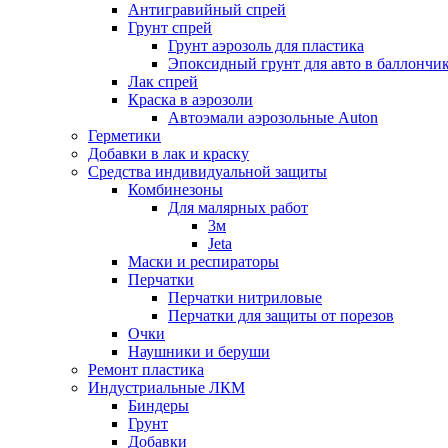
Антигравийный спрей
Грунт спрей
Грунт аэрозоль для пластика
Эпоксидный грунт для авто в баллончи
Лак спрей
Краска в аэрозоли
Автоэмали аэрозольные Auton
Герметики
Добавки в лак и краску
Средства индивидуальной защиты
Комбинезоны
Для малярных работ
3м
Jeta
Маски и респираторы
Перчатки
Перчатки нитриловые
Перчатки для защиты от порезов
Очки
Наушники и беруши
Ремонт пластика
Индустриальные ЛКМ
Биндеры
Грунт
Добавки