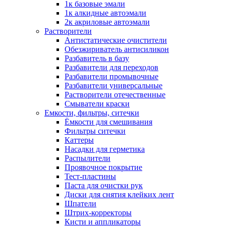
1к базовые эмали
1к алкидные автоэмали
2к акриловые автоэмали
Растворители
Антистатические очистители
Обезжириватель антисиликон
Разбавитель в базу
Разбавители для переходов
Разбавители промывочные
Разбавители универсальные
Растворители отечественные
Смыватели краски
Емкости, фильтры, ситечки
Ёмкости для смешивания
Фильтры ситечки
Каттеры
Насадки для герметика
Распылители
Проявочное покрытие
Тест-пластины
Паста для очистки рук
Диски для снятия клейких лент
Шпатели
Штрих-корректоры
Кисти и аппликаторы