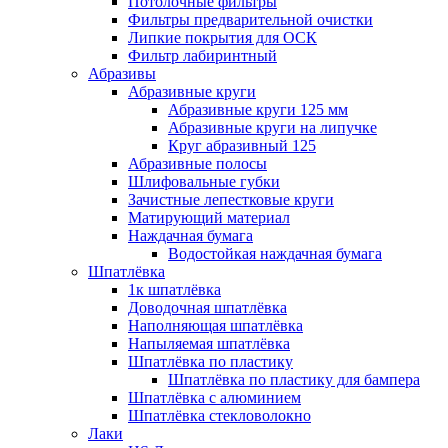
Потолочные фильтры
Фильтры предварительной очистки
Липкие покрытия для ОСК
Фильтр лабиринтный
Абразивы
Абразивные круги
Абразивные круги 125 мм
Абразивные круги на липучке
Круг абразивный 125
Абразивные полосы
Шлифовальные губки
Зачистные лепестковые круги
Матирующий материал
Наждачная бумага
Водостойкая наждачная бумага
Шпатлёвка
1к шпатлёвка
Доводочная шпатлёвка
Наполняющая шпатлёвка
Напыляемая шпатлёвка
Шпатлёвка по пластику
Шпатлёвка по пластику для бампера
Шпатлёвка с алюминием
Шпатлёвка стекловолокно
Лаки