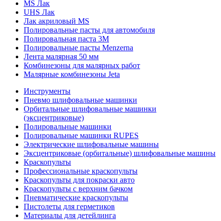
MS Лак
UHS Лак
Лак акриловый MS
Полировальные пасты для автомобиля
Полировальная паста 3М
Полировальные пасты Menzerna
Лента малярная 50 мм
Комбинезоны для малярных работ
Малярные комбинезоны Jeta
Инструменты
Пневмо шлифовальные машинки
Орбитальные шлифовальные машинки
(эксцентриковые)
Полировальные машинки
Полировальные машинки RUPES
Электрические шлифовальные машины
Эксцентриковые (орбитальные) шлифовальные машины
Краскопульты
Профессиональные краскопульты
Краскопульты для покраски авто
Краскопульты с верхним бачком
Пневматические краскопульты
Пистолеты для герметиков
Материалы для детейлинга