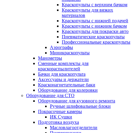
Краскопульты с верхним бачком
Краскопульты для вязких
материалов
Краскопульты с нижней подачей
Краскопульты с нижним бачком
Краскопульты для покраски авто
Пневматические краскопульты
Профессиональные краскопульты
Аэрографы
Миникраскопульты
Манометры
Сменные комплекты для
краскораспылителей
Бачки для краскопульта
Аксессуары и держатели
Красконагнетательные баки
Оборудование для колеровки
Оборудование для СТО
Оборудование для кузовного ремонта
Ручные шлифовальные блоки
Покрасочные камеры
ИК Сушки
Подготовка воздуха
Масловлагоотделители
Пневмошланги