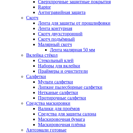
Сверхпрочные защитные покрытия
Raptor
Антигравийная защита
Скотч
Лента для защиты от прошлифовки
Лента контурная
Скотч двухсторонний
Скотч подъёмный
Малярный скотч
Лента малярная 50 мм
Вклейка стёкол
Стекольный клей
Наборы для вклейки
Праймеры и очистители
Салфетки
Мульти салфетки
Липкие пылесборные салфетки
Нетканые салфетки
Протирочные салфетки
Средства маскировки
Валики для проёмов
Средства для защиты салона
Маскировочная бумага
Маскировочная плёнка
Автоэмали готовые