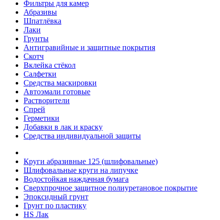
Фильтры для камер
Абразивы
Шпатлёвка
Лаки
Грунты
Антигравийные и защитные покрытия
Скотч
Вклейка стёкол
Салфетки
Средства маскировки
Автоэмали готовые
Растворители
Спрей
Герметики
Добавки в лак и краску
Средства индивидуальной защиты
Круги абразивные 125 (шлифовальные)
Шлифовальные круги на липучке
Водостойкая наждачная бумага
Сверхпрочное защитное полиуретановое покрытие
Эпоксидный грунт
Грунт по пластику
HS Лак