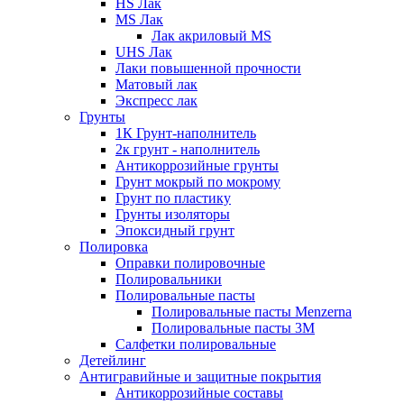
HS Лак
MS Лак
Лак акриловый MS
UHS Лак
Лаки повышенной прочности
Матовый лак
Экспресс лак
Грунты
1К Грунт-наполнитель
2к грунт - наполнитель
Антикоррозийные грунты
Грунт мокрый по мокрому
Грунт по пластику
Грунты изоляторы
Эпоксидный грунт
Полировка
Оправки полировочные
Полировальники
Полировальные пасты
Полировальные пасты Menzerna
Полировальные пасты 3M
Салфетки полировальные
Детейлинг
Антигравийные и защитные покрытия
Антикоррозийные составы