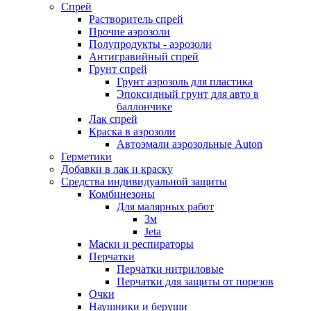
Спрей
Растворитель спрей
Прочие аэрозоли
Полупродукты - аэрозоли
Антигравийный спрей
Грунт спрей
Грунт аэрозоль для пластика
Эпоксидный грунт для авто в
баллончике
Лак спрей
Краска в аэрозоли
Автоэмали аэрозольные Auton
Герметики
Добавки в лак и краску
Средства индивидуальной защиты
Комбинезоны
Для малярных работ
3м
Jeta
Маски и респираторы
Перчатки
Перчатки нитриловые
Перчатки для защиты от порезов
Очки
Наушники и беруши