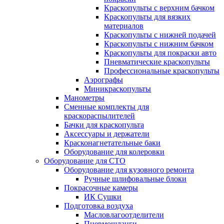
Краскопульты с верхним бачком
Краскопульты для вязких
материалов
Краскопульты с нижней подачей
Краскопульты с нижним бачком
Краскопульты для покраски авто
Пневматические краскопульты
Профессиональные краскопульты
Аэрографы
Миникраскопульты
Манометры
Сменные комплекты для
краскораспылителей
Бачки для краскопульта
Аксессуары и держатели
Красконагнетательные баки
Оборудование для колеровки
Оборудование для СТО
Оборудование для кузовного ремонта
Ручные шлифовальные блоки
Покрасочные камеры
ИК Сушки
Подготовка воздуха
Масловлагоотделители
Пневмошланги