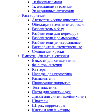
1к базовые эмали
1к алкидные автоэмали
2к акриловые автоэмали
Растворители
Антистатические очистители
Обезжириватель антисиликон
Разбавитель в базу
Разбавители для переходов
Разбавители промывочные
Разбавители универсальные
Растворители отечественные
Смыватели краски
Емкости, фильтры, ситечки
Ёмкости для смешивания
Фильтры ситечки
Каттеры
Насадки для герметика
Распылители
Проявочное покрытие
Тест-пластины
Паста для очистки рук
Диски для снятия клейких лент
Шпатели
Штрих-корректоры
Кисти и аппликаторы