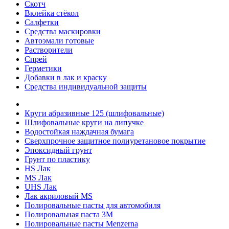
Скотч
Вклейка стёкол
Салфетки
Средства маскировки
Автоэмали готовые
Растворители
Спрей
Герметики
Добавки в лак и краску
Средства индивидуальной защиты
Круги абразивные 125 (шлифовальные)
Шлифовальные круги на липучке
Водостойкая наждачная бумага
Сверхпрочное защитное полиуретановое покрытие
Эпоксидный грунт
Грунт по пластику
HS Лак
MS Лак
UHS Лак
Лак акриловый MS
Полировальные пасты для автомобиля
Полировальная паста 3М
Полировальные пасты Menzerna