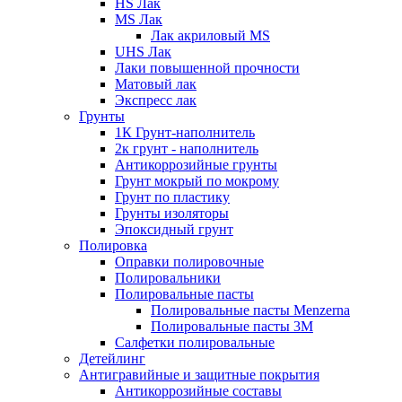
HS Лак
MS Лак
Лак акриловый MS
UHS Лак
Лаки повышенной прочности
Матовый лак
Экспресс лак
Грунты
1К Грунт-наполнитель
2к грунт - наполнитель
Антикоррозийные грунты
Грунт мокрый по мокрому
Грунт по пластику
Грунты изоляторы
Эпоксидный грунт
Полировка
Оправки полировочные
Полировальники
Полировальные пасты
Полировальные пасты Menzerna
Полировальные пасты 3M
Салфетки полировальные
Детейлинг
Антигравийные и защитные покрытия
Антикоррозийные составы