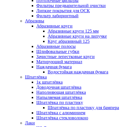
Потолочные фильтры
Фильтры предварительной очистки
Липкие покрытия для ОСК
Фильтр лабиринтный
Абразивы
Абразивные круги
Абразивные круги 125 мм
Абразивные круги на липучке
Круг абразивный 125
Абразивные полосы
Шлифовальные губки
Зачистные лепестковые круги
Матирующий материал
Наждачная бумага
Водостойкая наждачная бумага
Шпатлёвка
1к шпатлёвка
Доводочная шпатлёвка
Наполняющая шпатлёвка
Напыляемая шпатлёвка
Шпатлёвка по пластику
Шпатлёвка по пластику для бампера
Шпатлёвка с алюминием
Шпатлёвка стекловолокно
Лаки