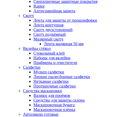
Сверхпрочные защитные покрытия
Raptor
Антигравийная защита
Скотч
Лента для защиты от прошлифовки
Лента контурная
Скотч двухсторонний
Скотч подъёмный
Малярный скотч
Лента малярная 50 мм
Вклейка стёкол
Стекольный клей
Наборы для вклейки
Праймеры и очистители
Салфетки
Мульти салфетки
Липкие пылесборные салфетки
Нетканые салфетки
Протирочные салфетки
Средства маскировки
Валики для проёмов
Средства для защиты салона
Маскировочная бумага
Маскировочная плёнка
Автоэмали готовые