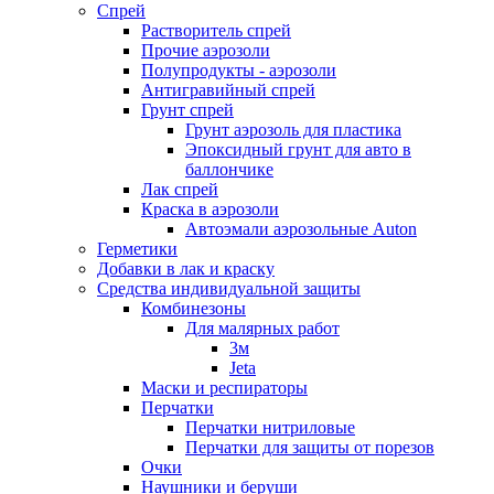
Спрей
Растворитель спрей
Прочие аэрозоли
Полупродукты - аэрозоли
Антигравийный спрей
Грунт спрей
Грунт аэрозоль для пластика
Эпоксидный грунт для авто в
баллончике
Лак спрей
Краска в аэрозоли
Автоэмали аэрозольные Auton
Герметики
Добавки в лак и краску
Средства индивидуальной защиты
Комбинезоны
Для малярных работ
3м
Jeta
Маски и респираторы
Перчатки
Перчатки нитриловые
Перчатки для защиты от порезов
Очки
Наушники и беруши