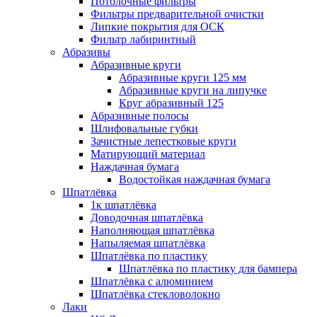
Потолочные фильтры
Фильтры предварительной очистки
Липкие покрытия для ОСК
Фильтр лабиринтный
Абразивы
Абразивные круги
Абразивные круги 125 мм
Абразивные круги на липучке
Круг абразивный 125
Абразивные полосы
Шлифовальные губки
Зачистные лепестковые круги
Матирующий материал
Наждачная бумага
Водостойкая наждачная бумага
Шпатлёвка
1к шпатлёвка
Доводочная шпатлёвка
Наполняющая шпатлёвка
Напыляемая шпатлёвка
Шпатлёвка по пластику
Шпатлёвка по пластику для бампера
Шпатлёвка с алюминием
Шпатлёвка стекловолокно
Лаки