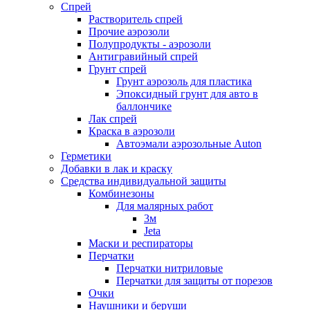
Спрей
Растворитель спрей
Прочие аэрозоли
Полупродукты - аэрозоли
Антигравийный спрей
Грунт спрей
Грунт аэрозоль для пластика
Эпоксидный грунт для авто в
баллончике
Лак спрей
Краска в аэрозоли
Автоэмали аэрозольные Auton
Герметики
Добавки в лак и краску
Средства индивидуальной защиты
Комбинезоны
Для малярных работ
3м
Jeta
Маски и респираторы
Перчатки
Перчатки нитриловые
Перчатки для защиты от порезов
Очки
Наушники и беруши