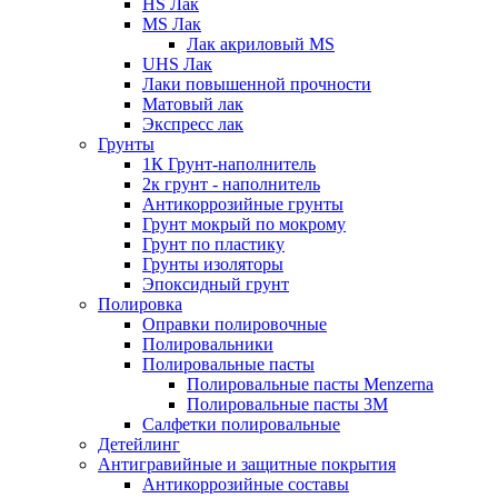
HS Лак
MS Лак
Лак акриловый MS
UHS Лак
Лаки повышенной прочности
Матовый лак
Экспресс лак
Грунты
1К Грунт-наполнитель
2к грунт - наполнитель
Антикоррозийные грунты
Грунт мокрый по мокрому
Грунт по пластику
Грунты изоляторы
Эпоксидный грунт
Полировка
Оправки полировочные
Полировальники
Полировальные пасты
Полировальные пасты Menzerna
Полировальные пасты 3M
Салфетки полировальные
Детейлинг
Антигравийные и защитные покрытия
Антикоррозийные составы