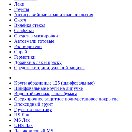
Лаки
Грунты
Антигравийные и защитные покрытия
Скотч
Вклейка стёкол
Салфетки
Средства маскировки
Автоэмали готовые
Растворители
Спрей
Герметики
Добавки в лак и краску
Средства индивидуальной защиты
Круги абразивные 125 (шлифовальные)
Шлифовальные круги на липучке
Водостойкая наждачная бумага
Сверхпрочное защитное полиуретановое покрытие
Эпоксидный грунт
Грунт по пластику
HS Лак
MS Лак
UHS Лак
Лак акриловый MS