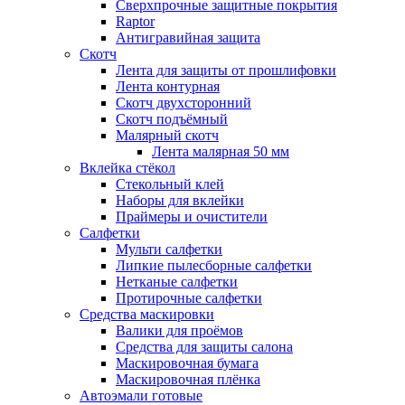
Сверхпрочные защитные покрытия
Raptor
Антигравийная защита
Скотч
Лента для защиты от прошлифовки
Лента контурная
Скотч двухсторонний
Скотч подъёмный
Малярный скотч
Лента малярная 50 мм
Вклейка стёкол
Стекольный клей
Наборы для вклейки
Праймеры и очистители
Салфетки
Мульти салфетки
Липкие пылесборные салфетки
Нетканые салфетки
Протирочные салфетки
Средства маскировки
Валики для проёмов
Средства для защиты салона
Маскировочная бумага
Маскировочная плёнка
Автоэмали готовые