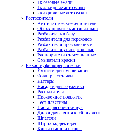
1к базовые эмали
1к алкидные автоэмали
2к акриловые автоэмали
Растворители
Антистатические очистители
Обезжириватель антисиликон
Разбавитель в базу
Разбавители для переходов
Разбавители промывочные
Разбавители универсальные
Растворители отечественные
Смыватели краски
Емкости, фильтры, ситечки
Ёмкости для смешивания
Фильтры ситечки
Каттеры
Насадки для герметика
Распылители
Проявочное покрытие
Тест-пластины
Паста для очистки рук
Диски для снятия клейких лент
Шпатели
Штрих-корректоры
Кисти и аппликаторы