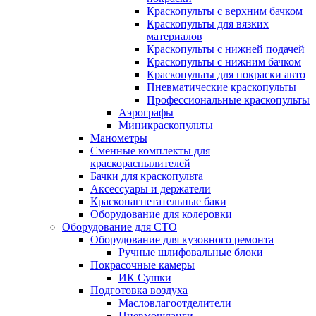
Краскопульты с верхним бачком
Краскопульты для вязких
материалов
Краскопульты с нижней подачей
Краскопульты с нижним бачком
Краскопульты для покраски авто
Пневматические краскопульты
Профессиональные краскопульты
Аэрографы
Миникраскопульты
Манометры
Сменные комплекты для
краскораспылителей
Бачки для краскопульта
Аксессуары и держатели
Красконагнетательные баки
Оборудование для колеровки
Оборудование для СТО
Оборудование для кузовного ремонта
Ручные шлифовальные блоки
Покрасочные камеры
ИК Сушки
Подготовка воздуха
Масловлагоотделители
Пневмошланги