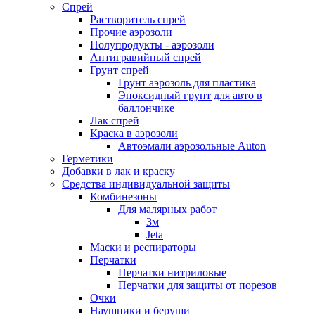
Спрей
Растворитель спрей
Прочие аэрозоли
Полупродукты - аэрозоли
Антигравийный спрей
Грунт спрей
Грунт аэрозоль для пластика
Эпоксидный грунт для авто в
баллончике
Лак спрей
Краска в аэрозоли
Автоэмали аэрозольные Auton
Герметики
Добавки в лак и краску
Средства индивидуальной защиты
Комбинезоны
Для малярных работ
3м
Jeta
Маски и респираторы
Перчатки
Перчатки нитриловые
Перчатки для защиты от порезов
Очки
Наушники и беруши