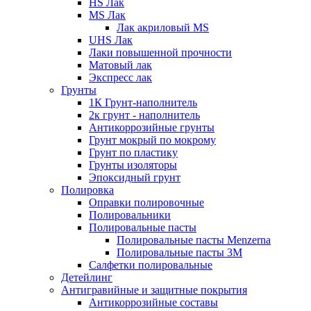
HS Лак
MS Лак
Лак акриловый MS
UHS Лак
Лаки повышенной прочности
Матовый лак
Экспресс лак
Грунты
1К Грунт-наполнитель
2к грунт - наполнитель
Антикоррозийные грунты
Грунт мокрый по мокрому
Грунт по пластику
Грунты изоляторы
Эпоксидный грунт
Полировка
Оправки полировочные
Полировальники
Полировальные пасты
Полировальные пасты Menzerna
Полировальные пасты 3M
Салфетки полировальные
Детейлинг
Антигравийные и защитные покрытия
Антикоррозийные составы