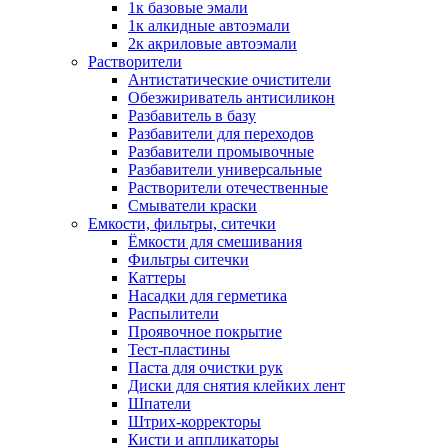
1к базовые эмали
1к алкидные автоэмали
2к акриловые автоэмали
Растворители
Антистатические очистители
Обезжириватель антисиликон
Разбавитель в базу
Разбавители для переходов
Разбавители промывочные
Разбавители универсальные
Растворители отечественные
Смыватели краски
Емкости, фильтры, ситечки
Ёмкости для смешивания
Фильтры ситечки
Каттеры
Насадки для герметика
Распылители
Проявочное покрытие
Тест-пластины
Паста для очистки рук
Диски для снятия клейких лент
Шпатели
Штрих-корректоры
Кисти и аппликаторы