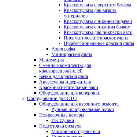
Краскопульты с верхним бачком
Краскопульты для вязких
материалов
Краскопульты с нижней подачей
Краскопульты с нижним бачком
Краскопульты для покраски авто
Пневматические краскопульты
Профессиональные краскопульты
Аэрографы
Миникраскопульты
Манометры
Сменные комплекты для
краскораспылителей
Бачки для краскопульта
Аксессуары и держатели
Красконагнетательные баки
Оборудование для колеровки
Оборудование для СТО
Оборудование для кузовного ремонта
Ручные шлифовальные блоки
Покрасочные камеры
ИК Сушки
Подготовка воздуха
Масловлагоотделители
Пневмошланги