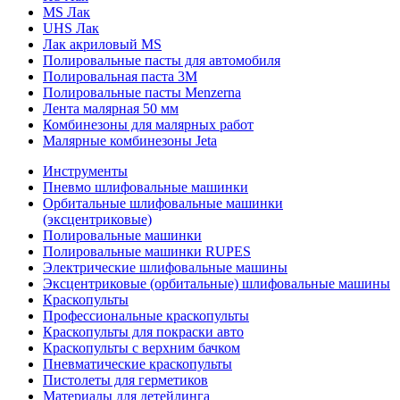
MS Лак
UHS Лак
Лак акриловый MS
Полировальные пасты для автомобиля
Полировальная паста 3М
Полировальные пасты Menzerna
Лента малярная 50 мм
Комбинезоны для малярных работ
Малярные комбинезоны Jeta
Инструменты
Пневмо шлифовальные машинки
Орбитальные шлифовальные машинки
(эксцентриковые)
Полировальные машинки
Полировальные машинки RUPES
Электрические шлифовальные машины
Эксцентриковые (орбитальные) шлифовальные машины
Краскопульты
Профессиональные краскопульты
Краскопульты для покраски авто
Краскопульты с верхним бачком
Пневматические краскопульты
Пистолеты для герметиков
Материалы для детейлинга