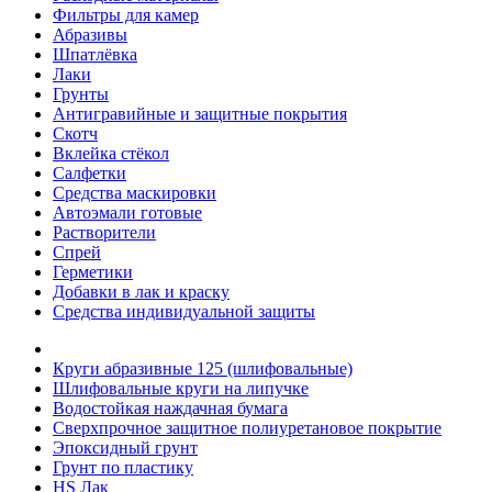
Фильтры для камер
Абразивы
Шпатлёвка
Лаки
Грунты
Антигравийные и защитные покрытия
Скотч
Вклейка стёкол
Салфетки
Средства маскировки
Автоэмали готовые
Растворители
Спрей
Герметики
Добавки в лак и краску
Средства индивидуальной защиты
Круги абразивные 125 (шлифовальные)
Шлифовальные круги на липучке
Водостойкая наждачная бумага
Сверхпрочное защитное полиуретановое покрытие
Эпоксидный грунт
Грунт по пластику
HS Лак