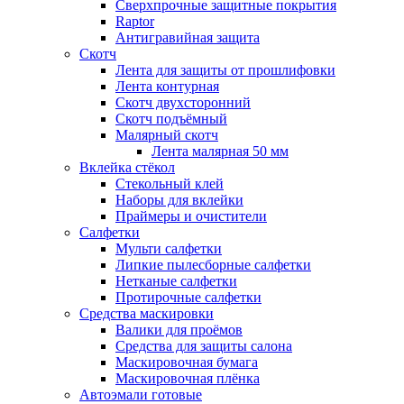
Сверхпрочные защитные покрытия
Raptor
Антигравийная защита
Скотч
Лента для защиты от прошлифовки
Лента контурная
Скотч двухсторонний
Скотч подъёмный
Малярный скотч
Лента малярная 50 мм
Вклейка стёкол
Стекольный клей
Наборы для вклейки
Праймеры и очистители
Салфетки
Мульти салфетки
Липкие пылесборные салфетки
Нетканые салфетки
Протирочные салфетки
Средства маскировки
Валики для проёмов
Средства для защиты салона
Маскировочная бумага
Маскировочная плёнка
Автоэмали готовые