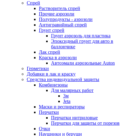
Спрей
Растворитель спрей
Прочие аэрозоли
Полупродукты - аэрозоли
Антигравийный спрей
Грунт спрей
Грунт аэрозоль для пластика
Эпоксидный грунт для авто в
баллончике
Лак спрей
Краска в аэрозоли
Автоэмали аэрозольные Auton
Герметики
Добавки в лак и краску
Средства индивидуальной защиты
Комбинезоны
Для малярных работ
3м
Jeta
Маски и респираторы
Перчатки
Перчатки нитриловые
Перчатки для защиты от порезов
Очки
Наушники и беруши