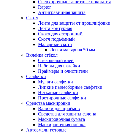
Сверхпрочные защитные покрытия
Raptor
Антигравийная защита
Скотч
Лента для защиты от прошлифовки
Лента контурная
Скотч двухсторонний
Скотч подъёмный
Малярный скотч
Лента малярная 50 мм
Вклейка стёкол
Стекольный клей
Наборы для вклейки
Праймеры и очистители
Салфетки
Мульти салфетки
Липкие пылесборные салфетки
Нетканые салфетки
Протирочные салфетки
Средства маскировки
Валики для проёмов
Средства для защиты салона
Маскировочная бумага
Маскировочная плёнка
Автоэмали готовые