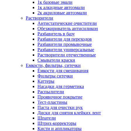
1к базовые эмали
1к алкидные автоэмали
2к акриловые автоэмали
Растворители
Антистатические очистители
Обезжириватель антисиликон
Разбавитель в базу
Разбавители для переходов
Разбавители промывочные
Разбавители универсальные
Растворители отечественные
Смыватели краски
Емкости, фильтры, ситечки
Ёмкости для смешивания
Фильтры ситечки
Каттеры
Насадки для герметика
Распылители
Проявочное покрытие
Тест-пластины
Паста для очистки рук
Диски для снятия клейких лент
Шпатели
Штрих-корректоры
Кисти и аппликаторы