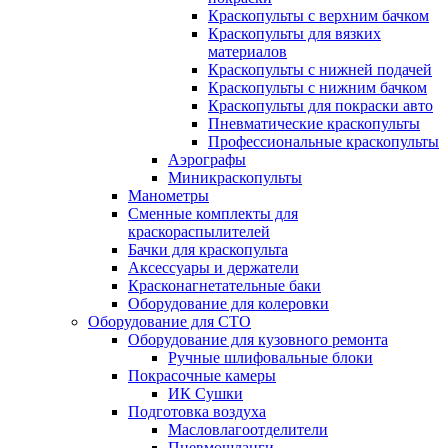
Краскопульты с верхним бачком
Краскопульты для вязких
материалов
Краскопульты с нижней подачей
Краскопульты с нижним бачком
Краскопульты для покраски авто
Пневматические краскопульты
Профессиональные краскопульты
Аэрографы
Миникраскопульты
Манометры
Сменные комплекты для
краскораспылителей
Бачки для краскопульта
Аксессуары и держатели
Красконагнетательные баки
Оборудование для колеровки
Оборудование для СТО
Оборудование для кузовного ремонта
Ручные шлифовальные блоки
Покрасочные камеры
ИК Сушки
Подготовка воздуха
Масловлагоотделители
Пневмошланги