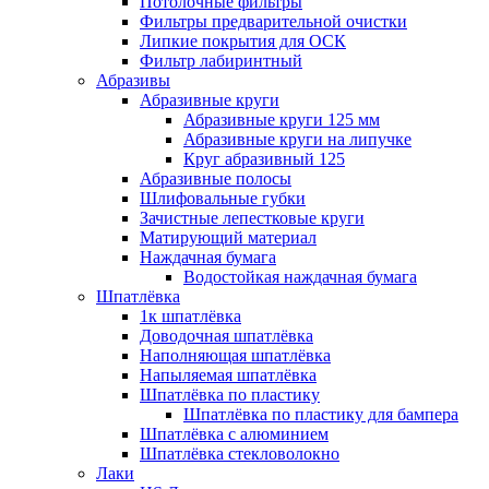
Потолочные фильтры
Фильтры предварительной очистки
Липкие покрытия для ОСК
Фильтр лабиринтный
Абразивы
Абразивные круги
Абразивные круги 125 мм
Абразивные круги на липучке
Круг абразивный 125
Абразивные полосы
Шлифовальные губки
Зачистные лепестковые круги
Матирующий материал
Наждачная бумага
Водостойкая наждачная бумага
Шпатлёвка
1к шпатлёвка
Доводочная шпатлёвка
Наполняющая шпатлёвка
Напыляемая шпатлёвка
Шпатлёвка по пластику
Шпатлёвка по пластику для бампера
Шпатлёвка с алюминием
Шпатлёвка стекловолокно
Лаки