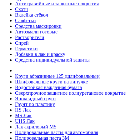
Антигравийные и защитные покрытия
Скотч
Вклейка стёкол
Салфетки
Средства маскировки
Автоэмали готовые
Растворители
Спрей
Герметики
Добавки в лак и краску
Средства индивидуальной защиты
Круги абразивные 125 (шлифовальные)
Шлифовальные круги на липучке
Водостойкая наждачная бумага
Сверхпрочное защитное полиуретановое покрытие
Эпоксидный грунт
Грунт по пластику
HS Лак
MS Лак
UHS Лак
Лак акриловый MS
Полировальные пасты для автомобиля
Полировальная паста 3М