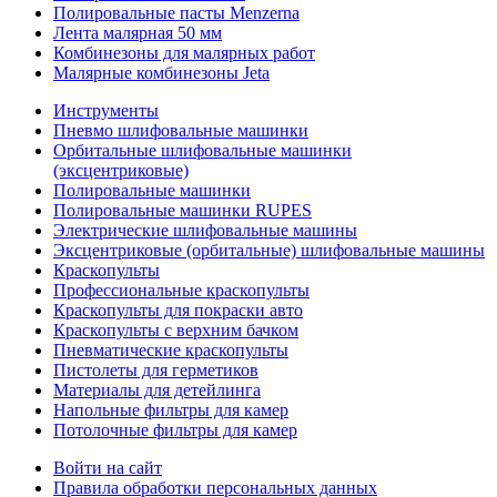
Полировальные пасты Menzerna
Лента малярная 50 мм
Комбинезоны для малярных работ
Малярные комбинезоны Jeta
Инструменты
Пневмо шлифовальные машинки
Орбитальные шлифовальные машинки
(эксцентриковые)
Полировальные машинки
Полировальные машинки RUPES
Электрические шлифовальные машины
Эксцентриковые (орбитальные) шлифовальные машины
Краскопульты
Профессиональные краскопульты
Краскопульты для покраски авто
Краскопульты с верхним бачком
Пневматические краскопульты
Пистолеты для герметиков
Материалы для детейлинга
Напольные фильтры для камер
Потолочные фильтры для камер
Войти на сайт
Правила обработки персональных данных