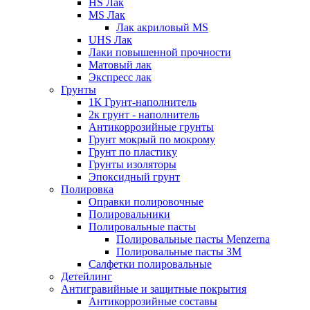
HS Лак
MS Лак
Лак акриловый MS
UHS Лак
Лаки повышенной прочности
Матовый лак
Экспресс лак
Грунты
1К Грунт-наполнитель
2к грунт - наполнитель
Антикоррозийные грунты
Грунт мокрый по мокрому
Грунт по пластику
Грунты изоляторы
Эпоксидный грунт
Полировка
Оправки полировочные
Полировальники
Полировальные пасты
Полировальные пасты Menzerna
Полировальные пасты 3M
Салфетки полировальные
Детейлинг
Антигравийные и защитные покрытия
Антикоррозийные составы