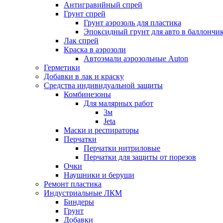
Антигравийный спрей
Грунт спрей
Грунт аэрозоль для пластика
Эпоксидный грунт для авто в баллончи
Лак спрей
Краска в аэрозоли
Автоэмали аэрозольные Auton
Герметики
Добавки в лак и краску
Средства индивидуальной защиты
Комбинезоны
Для малярных работ
3м
Jeta
Маски и респираторы
Перчатки
Перчатки нитриловые
Перчатки для защиты от порезов
Очки
Наушники и беруши
Ремонт пластика
Индустриальные ЛКМ
Биндеры
Грунт
Добавки