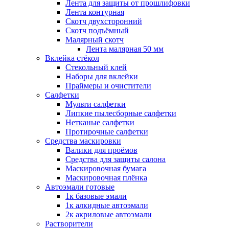
Лента для защиты от прошлифовки
Лента контурная
Скотч двухсторонний
Скотч подъёмный
Малярный скотч
Лента малярная 50 мм
Вклейка стёкол
Стекольный клей
Наборы для вклейки
Праймеры и очистители
Салфетки
Мульти салфетки
Липкие пылесборные салфетки
Нетканые салфетки
Протирочные салфетки
Средства маскировки
Валики для проёмов
Средства для защиты салона
Маскировочная бумага
Маскировочная плёнка
Автоэмали готовые
1к базовые эмали
1к алкидные автоэмали
2к акриловые автоэмали
Растворители