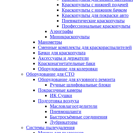
Краскопульты с нижней подачей
Краскопульты с нижним бачком
Краскопульты для покраски авто
Пневматические краскопульты
Профессиональные краскопульты
Аэрографы
Миникраскопульты
Манометры
Сменные комплекты для краскораспылителей
Бачки для краскопульта
Аксессуары и держатели
Красконагнетательные баки
Оборудование для колеровки
Оборудование для СТО
Оборудование для кузовного ремонта
Ручные шлифовальные блоки
Покрасочные камеры
ИК Сушки
Подготовка воздуха
Масловлагоотделители
Пневмошланги
Быстросъёмные соединения
Лубрикаторы
Системы пылеудаления
Мешки для пылесосов