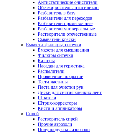
Антистатические очистители
Обезжириватель антисиликон
Разбавитель в базу
Разбавители для переходов
Разбавители промывочные
Разбавители универсальные
Растворители отечественные
Смыватели краски
Емкости, фильтры, ситечки
Ёмкости для смешивания
Фильтры ситечки
Каттеры
Насадки для герметика
Распылители
Проявочное покрытие
Тест-пластины
Паста для очистки рук
Диски для снятия клейких лент
Шпатели
Штрих-корректоры
Кисти и аппликаторы
Спрей
Растворитель спрей
Прочие аэрозоли
Полупродукты - аэрозоли