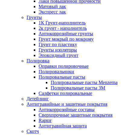
Лаки повышенной прочности
Матовый лак
Экспресс лак
Грунты
1К Грунт-наполнитель
2к грунт - наполнитель
Антикоррозийные грунты
Грунт мокрый по мокрому
Грунт по пластику
Грунты изоляторы
Эпоксидный грунт
Полировка
Оправки полировочные
Полировальники
Полировальные пасты
Полировальные пасты Menzerna
Полировальные пасты 3M
Салфетки полировальные
Детейлинг
Антигравийные и защитные покрытия
Антикоррозийные составы
Сверхпрочные защитные покрытия
Raptor
Антигравийная защита
Скотч