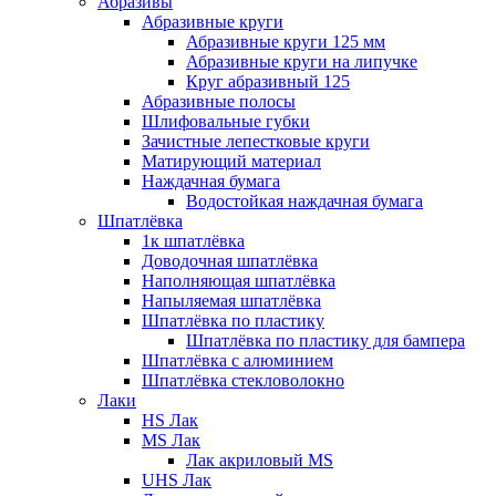
Абразивы
Абразивные круги
Абразивные круги 125 мм
Абразивные круги на липучке
Круг абразивный 125
Абразивные полосы
Шлифовальные губки
Зачистные лепестковые круги
Матирующий материал
Наждачная бумага
Водостойкая наждачная бумага
Шпатлёвка
1к шпатлёвка
Доводочная шпатлёвка
Наполняющая шпатлёвка
Напыляемая шпатлёвка
Шпатлёвка по пластику
Шпатлёвка по пластику для бампера
Шпатлёвка с алюминием
Шпатлёвка стекловолокно
Лаки
HS Лак
MS Лак
Лак акриловый MS
UHS Лак