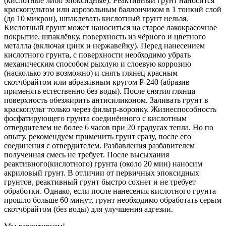
(кислотные либо эпоксидные). Реактивный грунт наносится
краскопультом или аэрозольным баллончиком в 1 тонкий слой
(до 10 микрон), шпаклевать кислотный грунт нельзя.
Кислотный грунт может наноситься на старое лакокрасочное
покрытие, шпаклёвку, поверхность из чёрного и цветного
металла (включая цинк и нержавейку). Перед нанесением
кислотного грунта, с поверхности необходимо убрать
механическим способом рыхлую и слоевую коррозию
(насколько это возможно) и снять глянец красным
скотчбрайтом или абразивным кругом Р-240 (абразив
применять естественно без воды). После снятия глянца
поверхность обезжирить антисиликоном. Заливать грунт в
краскопульт только через фильтр-воронку. Жизнеспособность
фосфатирующего грунта соединённого с кислотным
отвердителем не более 6 часов при 20 градусах тепла. Но по
опыту, рекомендуем применить грунт сразу, после его
соединения с отвердителем. Разбавления разбавителем
полученная смесь не требует. После высыхания
реактивного(кислотного) грунта (около 20 мин) наносим
акриловый грунт. В отличии от первичных эпоксидных
грунтов, реактивный грунт быстро сохнет и не требует
обработки. Однако, если после нанесения кислотного грунта
прошло больше 60 минут, грунт необходимо обработать серым
скотчбрайтом (без воды) для улучшения адгезии.