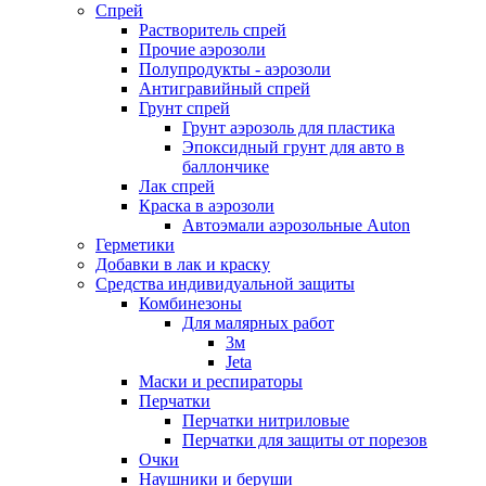
Спрей
Растворитель спрей
Прочие аэрозоли
Полупродукты - аэрозоли
Антигравийный спрей
Грунт спрей
Грунт аэрозоль для пластика
Эпоксидный грунт для авто в
баллончике
Лак спрей
Краска в аэрозоли
Автоэмали аэрозольные Auton
Герметики
Добавки в лак и краску
Средства индивидуальной защиты
Комбинезоны
Для малярных работ
3м
Jeta
Маски и респираторы
Перчатки
Перчатки нитриловые
Перчатки для защиты от порезов
Очки
Наушники и беруши