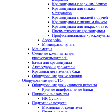
Краскопульты с верхним бачком
Краскопульты для вязких
материалов
Краскопульты с нижней подачей
Краскопульты с нижним бачком
Краскопульты для покраски авто
Пневматические краскопульты
Профессиональные краскопульты
Аэрографы
Миникраскопульты
Манометры
Сменные комплекты для
краскораспылителей
Бачки для краскопульта
Аксессуары и держатели
Красконагнетательные баки
Оборудование для колеровки
Оборудование для СТО
Оборудование для кузовного ремонта
Ручные шлифовальные блоки
Покрасочные камеры
ИК Сушки
Подготовка воздуха
Масловлагоотделители
Пневмошланги