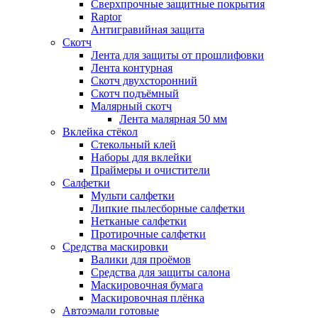
Сверхпрочные защитные покрытия
Raptor
Антигравийная защита
Скотч
Лента для защиты от прошлифовки
Лента контурная
Скотч двухсторонний
Скотч подъёмный
Малярный скотч
Лента малярная 50 мм
Вклейка стёкол
Стекольный клей
Наборы для вклейки
Праймеры и очистители
Салфетки
Мульти салфетки
Липкие пылесборные салфетки
Нетканые салфетки
Протирочные салфетки
Средства маскировки
Валики для проёмов
Средства для защиты салона
Маскировочная бумага
Маскировочная плёнка
Автоэмали готовые