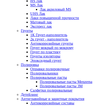
HS Лак
MS Лак
Лак акриловый MS
UHS Лак
Лаки повышенной прочности
Матовый лак
Экспресс лак
Грунты
1К Грунт-наполнитель
2к грунт - наполнитель
Антикоррозийные грунты
Грунт мокрый по мокрому
Грунт по пластику
Грунты изоляторы
Эпоксидный грунт
Полировка
Оправки полировочные
Полировальники
Полировальные пасты
Полировальные пасты Menzerna
Полировальные пасты 3M
Салфетки полировальные
Детейлинг
Антигравийные и защитные покрытия
Антикоррозийные составы