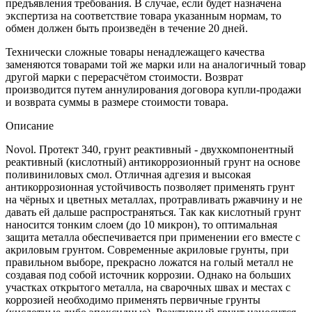
предъявления требования. В случае, если будет назначена
экспертиза на соответствие товара указанным нормам, то
обмен должен быть произведён в течение 20 дней.
Технически сложные товары ненадлежащего качества
заменяются товарами той же марки или на аналогичный товар
другой марки с перерасчётом стоимости. Возврат
производится путем аннулирования договора купли-продажи
и возврата суммы в размере стоимости товара.
Описание
Novol. Протект 340, грунт реактивный - двухкомпонентный
реактивный (кислотный) антикоррозионный грунт на основе
поливиниловых смол. Отличная адгезия и высокая
антикоррозионная устойчивость позволяет применять грунт
на чёрных и цветных металлах, протравливать ржавчину и не
давать ей дальше распространяться. Так как кислотный грунт
наносится тонким слоем (до 10 микрон), то оптимальная
защита металла обеспечивается при применении его вместе с
акриловым грунтом. Современные акриловые грунты, при
правильном выборе, прекрасно ложатся на голый металл не
создавая под собой источник коррозии. Однако на больших
участках открытого металла, на сварочных швах и местах с
коррозией необходимо применять первичные грунты