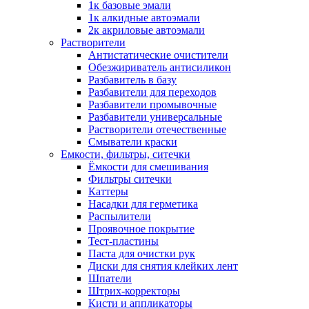
1к базовые эмали
1к алкидные автоэмали
2к акриловые автоэмали
Растворители
Антистатические очистители
Обезжириватель антисиликон
Разбавитель в базу
Разбавители для переходов
Разбавители промывочные
Разбавители универсальные
Растворители отечественные
Смыватели краски
Емкости, фильтры, ситечки
Ёмкости для смешивания
Фильтры ситечки
Каттеры
Насадки для герметика
Распылители
Проявочное покрытие
Тест-пластины
Паста для очистки рук
Диски для снятия клейких лент
Шпатели
Штрих-корректоры
Кисти и аппликаторы