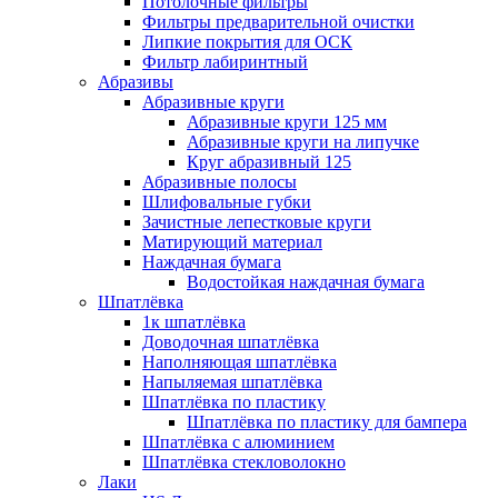
Потолочные фильтры
Фильтры предварительной очистки
Липкие покрытия для ОСК
Фильтр лабиринтный
Абразивы
Абразивные круги
Абразивные круги 125 мм
Абразивные круги на липучке
Круг абразивный 125
Абразивные полосы
Шлифовальные губки
Зачистные лепестковые круги
Матирующий материал
Наждачная бумага
Водостойкая наждачная бумага
Шпатлёвка
1к шпатлёвка
Доводочная шпатлёвка
Наполняющая шпатлёвка
Напыляемая шпатлёвка
Шпатлёвка по пластику
Шпатлёвка по пластику для бампера
Шпатлёвка с алюминием
Шпатлёвка стекловолокно
Лаки