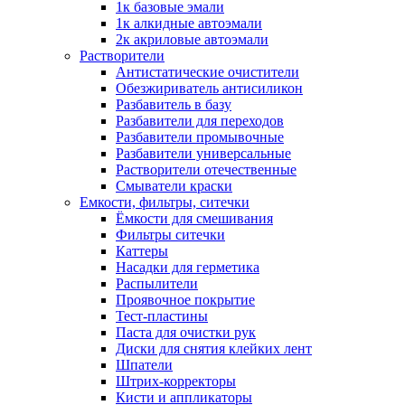
1к базовые эмали
1к алкидные автоэмали
2к акриловые автоэмали
Растворители
Антистатические очистители
Обезжириватель антисиликон
Разбавитель в базу
Разбавители для переходов
Разбавители промывочные
Разбавители универсальные
Растворители отечественные
Смыватели краски
Емкости, фильтры, ситечки
Ёмкости для смешивания
Фильтры ситечки
Каттеры
Насадки для герметика
Распылители
Проявочное покрытие
Тест-пластины
Паста для очистки рук
Диски для снятия клейких лент
Шпатели
Штрих-корректоры
Кисти и аппликаторы