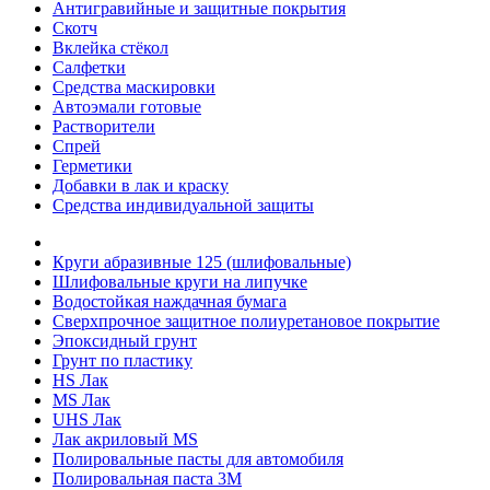
Антигравийные и защитные покрытия
Скотч
Вклейка стёкол
Салфетки
Средства маскировки
Автоэмали готовые
Растворители
Спрей
Герметики
Добавки в лак и краску
Средства индивидуальной защиты
Круги абразивные 125 (шлифовальные)
Шлифовальные круги на липучке
Водостойкая наждачная бумага
Сверхпрочное защитное полиуретановое покрытие
Эпоксидный грунт
Грунт по пластику
HS Лак
MS Лак
UHS Лак
Лак акриловый MS
Полировальные пасты для автомобиля
Полировальная паста 3М