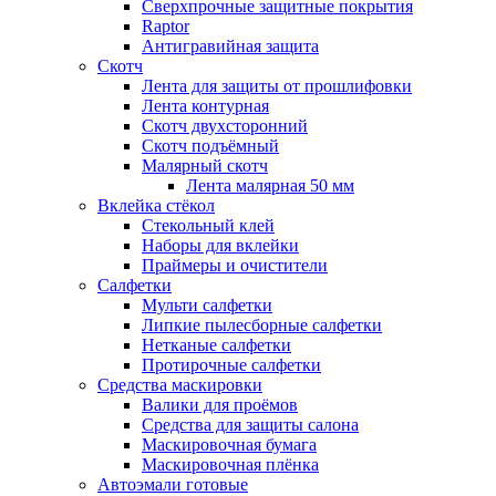
Сверхпрочные защитные покрытия
Raptor
Антигравийная защита
Скотч
Лента для защиты от прошлифовки
Лента контурная
Скотч двухсторонний
Скотч подъёмный
Малярный скотч
Лента малярная 50 мм
Вклейка стёкол
Стекольный клей
Наборы для вклейки
Праймеры и очистители
Салфетки
Мульти салфетки
Липкие пылесборные салфетки
Нетканые салфетки
Протирочные салфетки
Средства маскировки
Валики для проёмов
Средства для защиты салона
Маскировочная бумага
Маскировочная плёнка
Автоэмали готовые