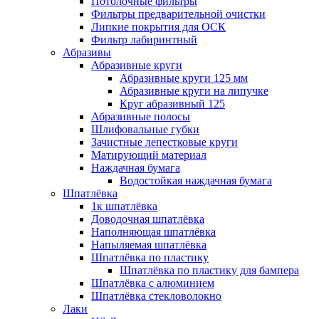
Потолочные фильтры
Фильтры предварительной очистки
Липкие покрытия для ОСК
Фильтр лабиринтный
Абразивы
Абразивные круги
Абразивные круги 125 мм
Абразивные круги на липучке
Круг абразивный 125
Абразивные полосы
Шлифовальные губки
Зачистные лепестковые круги
Матирующий материал
Наждачная бумага
Водостойкая наждачная бумага
Шпатлёвка
1к шпатлёвка
Доводочная шпатлёвка
Наполняющая шпатлёвка
Напыляемая шпатлёвка
Шпатлёвка по пластику
Шпатлёвка по пластику для бампера
Шпатлёвка с алюминием
Шпатлёвка стекловолокно
Лаки