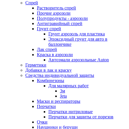
Спрей
Растворитель спрей
Прочие аэрозоли
Полупродукты - аэрозоли
Антигравийный спрей
Грунт спрей
Грунт аэрозоль для пластика
Эпоксидный грунт для авто в
баллончике
Лак спрей
Краска в аэрозоли
Автоэмали аэрозольные Auton
Герметики
Добавки в лак и краску
Средства индивидуальной защиты
Комбинезоны
Для малярных работ
3м
Jeta
Маски и респираторы
Перчатки
Перчатки нитриловые
Перчатки для защиты от порезов
Очки
Наушники и беруши