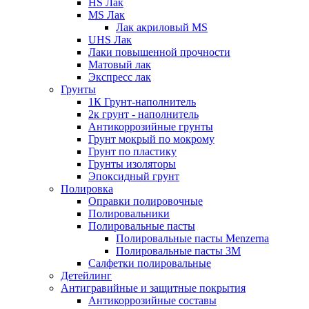
HS Лак
MS Лак
Лак акриловый MS
UHS Лак
Лаки повышенной прочности
Матовый лак
Экспресс лак
Грунты
1К Грунт-наполнитель
2к грунт - наполнитель
Антикоррозийные грунты
Грунт мокрый по мокрому
Грунт по пластику
Грунты изоляторы
Эпоксидный грунт
Полировка
Оправки полировочные
Полировальники
Полировальные пасты
Полировальные пасты Menzerna
Полировальные пасты 3M
Салфетки полировальные
Детейлинг
Антигравийные и защитные покрытия
Антикоррозийные составы