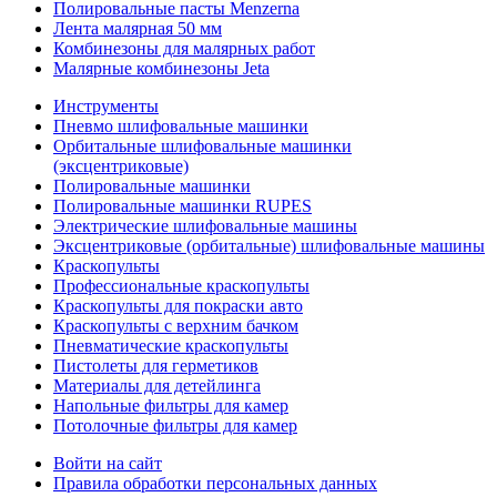
Полировальные пасты Menzerna
Лента малярная 50 мм
Комбинезоны для малярных работ
Малярные комбинезоны Jeta
Инструменты
Пневмо шлифовальные машинки
Орбитальные шлифовальные машинки
(эксцентриковые)
Полировальные машинки
Полировальные машинки RUPES
Электрические шлифовальные машины
Эксцентриковые (орбитальные) шлифовальные машины
Краскопульты
Профессиональные краскопульты
Краскопульты для покраски авто
Краскопульты с верхним бачком
Пневматические краскопульты
Пистолеты для герметиков
Материалы для детейлинга
Напольные фильтры для камер
Потолочные фильтры для камер
Войти на сайт
Правила обработки персональных данных