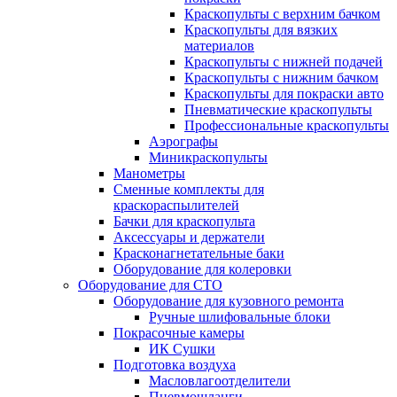
Краскопульты с верхним бачком
Краскопульты для вязких
материалов
Краскопульты с нижней подачей
Краскопульты с нижним бачком
Краскопульты для покраски авто
Пневматические краскопульты
Профессиональные краскопульты
Аэрографы
Миникраскопульты
Манометры
Сменные комплекты для
краскораспылителей
Бачки для краскопульта
Аксессуары и держатели
Красконагнетательные баки
Оборудование для колеровки
Оборудование для СТО
Оборудование для кузовного ремонта
Ручные шлифовальные блоки
Покрасочные камеры
ИК Сушки
Подготовка воздуха
Масловлагоотделители
Пневмошланги