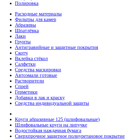
Полировка
Расходные материалы
Фильтры для камер
Абразивы
Шпатлёвка
Лаки
Грунты
Антигравийные и защитные покрытия
Скотч
Вклейка стёкол
Салфетки
Средства маскировки
Автоэмали готовые
Растворители
Спрей
Герметики
Добавки в лак и краску
Средства индивидуальной защиты
Круги абразивные 125 (шлифовальные)
Шлифовальные круги на липучке
Водостойкая наждачная бумага
Сверхпрочное защитное полиуретановое покрытие