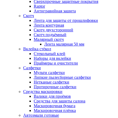
Сверхпрочные защитные покрытия
Raptor
Антигравийная защита
Скотч
Лента для защиты от прошлифовки
Лента контурная
Скотч двухсторонний
Скотч подъёмный
Малярный скотч
Лента малярная 50 мм
Вклейка стёкол
Стекольный клей
Наборы для вклейки
Праймеры и очистители
Салфетки
Мульти салфетки
Липкие пылесборные салфетки
Нетканые салфетки
Протирочные салфетки
Средства маскировки
Валики для проёмов
Средства для защиты салона
Маскировочная бумага
Маскировочная плёнка
Автоэмали готовые