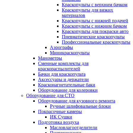
Краскопульты с верхним бачком
Краскопульты для вязких
материалов
Краскопульты с нижней подачей
Краскопульты с нижним бачком
Краскопульты для покраски авто
Пневматические краскопульты
Профессиональные краскопульты
Аэрографы
Миникраскопульты
Манометры
Сменные комплекты для
краскораспылителей
Бачки для краскопульта
Аксессуары и держатели
Красконагнетательные баки
Оборудование для колеровки
Оборудование для СТО
Оборудование для кузовного ремонта
Ручные шлифовальные блоки
Покрасочные камеры
ИК Сушки
Подготовка воздуха
Масловлагоотделители
Пневмошланги