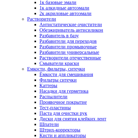
1к базовые эмали
1к алкидные автоэмали
2к акриловые автоэмали
Растворители
Антистатические очистители
Обезжириватель антисиликон
Разбавитель в базу
Разбавители для переходов
Разбавители промывочные
Разбавители универсальные
Растворители отечественные
Смыватели краски
Емкости, фильтры, ситечки
Ёмкости для смешивания
Фильтры ситечки
Каттеры
Насадки для герметика
Распылители
Проявочное покрытие
Тест-пластины
Паста для очистки рук
Диски для снятия клейких лент
Шпатели
Штрих-корректоры
Кисти и аппликаторы