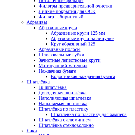
Потолочные фильтры
Фильтры предварительной очистки
Липкие покрытия для ОСК
Фильтр лабиринтный
Абразивы
Абразивные круги
Абразивные круги 125 мм
Абразивные круги на липучке
Круг абразивный 125
Абразивные полосы
Шлифовальные губки
Зачистные лепестковые круги
Матирующий материал
Наждачная бумага
Водостойкая наждачная бумага
Шпатлёвка
1к шпатлёвка
Доводочная шпатлёвка
Наполняющая шпатлёвка
Напыляемая шпатлёвка
Шпатлёвка по пластику
Шпатлёвка по пластику для бампера
Шпатлёвка с алюминием
Шпатлёвка стекловолокно
Лаки