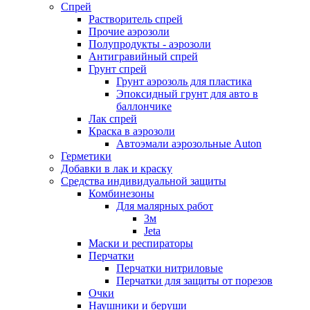
Спрей
Растворитель спрей
Прочие аэрозоли
Полупродукты - аэрозоли
Антигравийный спрей
Грунт спрей
Грунт аэрозоль для пластика
Эпоксидный грунт для авто в
баллончике
Лак спрей
Краска в аэрозоли
Автоэмали аэрозольные Auton
Герметики
Добавки в лак и краску
Средства индивидуальной защиты
Комбинезоны
Для малярных работ
3м
Jeta
Маски и респираторы
Перчатки
Перчатки нитриловые
Перчатки для защиты от порезов
Очки
Наушники и беруши