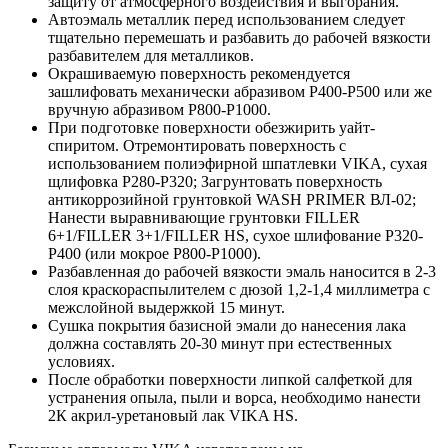
защиту от атмосферного воздействия и выгорания.
Автоэмаль металлик перед использованием следует
тщательно перемешать и разбавить до рабочей вязкости
разбавителем для металликов.
Окрашиваемую поверхность рекомендуется
зашлифовать механически абразивом Р400-Р500 или же
вручную абразивом Р800-Р1000.
При подготовке поверхности обезжирить уайт-
спиритом. Отремонтировать поверхность с
использованием полиэфирной шпатлевки VIKA, сухая
щлифовка P280-P320; Загрунтовать поверхность
антикоррозийной грунтовкой WASH PRIMER ВЛ-02;
Нанести выравнивающие грунтовки FILLER
6+1/FILLER 3+1/FILLER HS, сухое шлифование P320-
P400 (или мокрое Р800-Р1000).
Разбавленная до рабочей вязкости эмаль наносится в 2-3
слоя краскораспылителем с дюзой 1,2-1,4 миллиметра с
межслойной выдержкой 15 минут.
Сушка покрытия базисной эмали до нанесения лака
должна составлять 20-30 минут при естественных
условиях.
После обработки поверхности липкой салфеткой для
устранения опыла, пыли и ворса, необходимо нанести
2К акрил-уретановый лак VIKA HS.