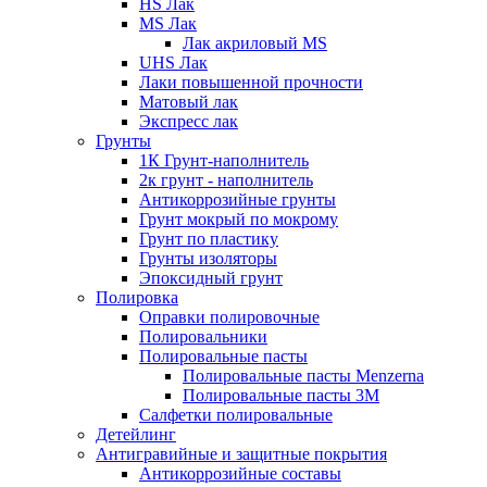
HS Лак
MS Лак
Лак акриловый MS
UHS Лак
Лаки повышенной прочности
Матовый лак
Экспресс лак
Грунты
1К Грунт-наполнитель
2к грунт - наполнитель
Антикоррозийные грунты
Грунт мокрый по мокрому
Грунт по пластику
Грунты изоляторы
Эпоксидный грунт
Полировка
Оправки полировочные
Полировальники
Полировальные пасты
Полировальные пасты Menzerna
Полировальные пасты 3M
Салфетки полировальные
Детейлинг
Антигравийные и защитные покрытия
Антикоррозийные составы