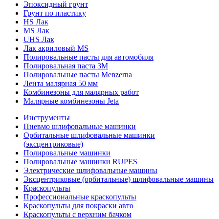
Эпоксидный грунт
Грунт по пластику
HS Лак
MS Лак
UHS Лак
Лак акриловый MS
Полировальные пасты для автомобиля
Полировальная паста 3М
Полировальные пасты Menzerna
Лента малярная 50 мм
Комбинезоны для малярных работ
Малярные комбинезоны Jeta
Инструменты
Пневмо шлифовальные машинки
Орбитальные шлифовальные машинки
(эксцентриковые)
Полировальные машинки
Полировальные машинки RUPES
Электрические шлифовальные машины
Эксцентриковые (орбитальные) шлифовальные машины
Краскопульты
Профессиональные краскопульты
Краскопульты для покраски авто
Краскопульты с верхним бачком