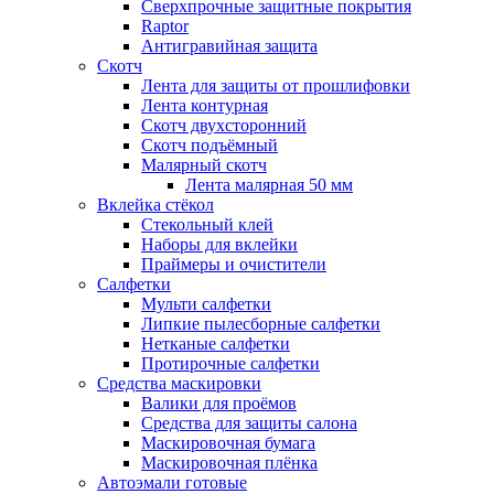
Сверхпрочные защитные покрытия
Raptor
Антигравийная защита
Скотч
Лента для защиты от прошлифовки
Лента контурная
Скотч двухсторонний
Скотч подъёмный
Малярный скотч
Лента малярная 50 мм
Вклейка стёкол
Стекольный клей
Наборы для вклейки
Праймеры и очистители
Салфетки
Мульти салфетки
Липкие пылесборные салфетки
Нетканые салфетки
Протирочные салфетки
Средства маскировки
Валики для проёмов
Средства для защиты салона
Маскировочная бумага
Маскировочная плёнка
Автоэмали готовые