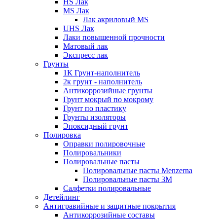
HS Лак
MS Лак
Лак акриловый MS
UHS Лак
Лаки повышенной прочности
Матовый лак
Экспресс лак
Грунты
1К Грунт-наполнитель
2к грунт - наполнитель
Антикоррозийные грунты
Грунт мокрый по мокрому
Грунт по пластику
Грунты изоляторы
Эпоксидный грунт
Полировка
Оправки полировочные
Полировальники
Полировальные пасты
Полировальные пасты Menzerna
Полировальные пасты 3M
Салфетки полировальные
Детейлинг
Антигравийные и защитные покрытия
Антикоррозийные составы