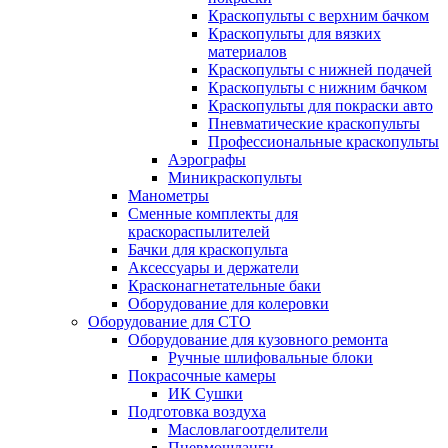
Краскопульты с верхним бачком
Краскопульты для вязких
материалов
Краскопульты с нижней подачей
Краскопульты с нижним бачком
Краскопульты для покраски авто
Пневматические краскопульты
Профессиональные краскопульты
Аэрографы
Миникраскопульты
Манометры
Сменные комплекты для
краскораспылителей
Бачки для краскопульта
Аксессуары и держатели
Красконагнетательные баки
Оборудование для колеровки
Оборудование для СТО
Оборудование для кузовного ремонта
Ручные шлифовальные блоки
Покрасочные камеры
ИК Сушки
Подготовка воздуха
Масловлагоотделители
Пневмошланги