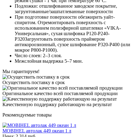
режим сушки - 1 час при температуре 60°С.
Подложки: отшлифованное заводское покрытие,
загрунтованные/зашпатлеванные поверхности
При подготовке поверхности обезжирить уайт-
спиритом. Отремонтировать поверхность с
использованием полиэфирной шпатлевки «VIKA-
Универсальная», сухая шлифовка Р120-Р240-
Р320Загрунтовать поверхность праймером
антикороозионный, сухое шлифование Р320-Р400 (или
мокрое Р800-Р1000).
Число слоев: 2–3 слоя.
Межслойная выдержка 5–7 мин.
Мы гарантируем!
Осуществить поставку в срок
Оригинальное качество всей поставляемой продукции
Качественную поддержку работающую на результат
Рекомендуемые товары
MOBIHEL автолак 449 океан 1 л
Цена: 2 314 руб.