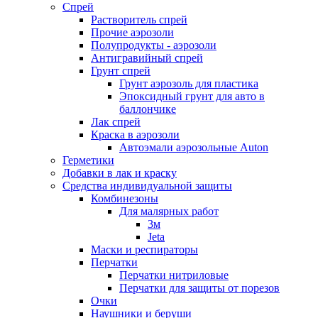
Спрей
Растворитель спрей
Прочие аэрозоли
Полупродукты - аэрозоли
Антигравийный спрей
Грунт спрей
Грунт аэрозоль для пластика
Эпоксидный грунт для авто в
баллончике
Лак спрей
Краска в аэрозоли
Автоэмали аэрозольные Auton
Герметики
Добавки в лак и краску
Средства индивидуальной защиты
Комбинезоны
Для малярных работ
3м
Jeta
Маски и респираторы
Перчатки
Перчатки нитриловые
Перчатки для защиты от порезов
Очки
Наушники и беруши