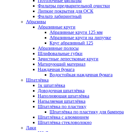
Потолочные фильтры
Фильтры предварительной очистки
Липкие покрытия для ОСК
Фильтр лабиринтный
Абразивы
Абразивные круги
Абразивные круги 125 мм
Абразивные круги на липучке
Круг абразивный 125
Абразивные полосы
Шлифовальные губки
Зачистные лепестковые круги
Матирующий материал
Наждачная бумага
Водостойкая наждачная бумага
Шпатлёвка
1к шпатлёвка
Доводочная шпатлёвка
Наполняющая шпатлёвка
Напыляемая шпатлёвка
Шпатлёвка по пластику
Шпатлёвка по пластику для бампера
Шпатлёвка с алюминием
Шпатлёвка стекловолокно
Лаки