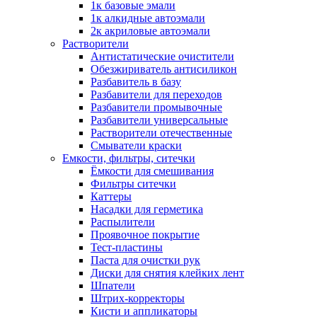
1к базовые эмали
1к алкидные автоэмали
2к акриловые автоэмали
Растворители
Антистатические очистители
Обезжириватель антисиликон
Разбавитель в базу
Разбавители для переходов
Разбавители промывочные
Разбавители универсальные
Растворители отечественные
Смыватели краски
Емкости, фильтры, ситечки
Ёмкости для смешивания
Фильтры ситечки
Каттеры
Насадки для герметика
Распылители
Проявочное покрытие
Тест-пластины
Паста для очистки рук
Диски для снятия клейких лент
Шпатели
Штрих-корректоры
Кисти и аппликаторы