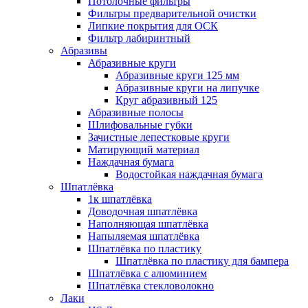
Потолочные фильтры
Фильтры предварительной очистки
Липкие покрытия для ОСК
Фильтр лабиринтный
Абразивы
Абразивные круги
Абразивные круги 125 мм
Абразивные круги на липучке
Круг абразивный 125
Абразивные полосы
Шлифовальные губки
Зачистные лепестковые круги
Матирующий материал
Наждачная бумага
Водостойкая наждачная бумага
Шпатлёвка
1к шпатлёвка
Доводочная шпатлёвка
Наполняющая шпатлёвка
Напыляемая шпатлёвка
Шпатлёвка по пластику
Шпатлёвка по пластику для бампера
Шпатлёвка с алюминием
Шпатлёвка стекловолокно
Лаки