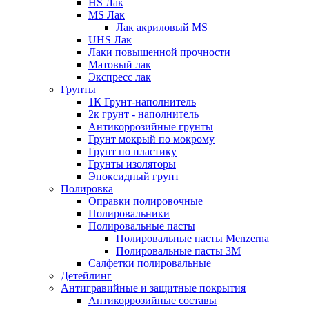
HS Лак
MS Лак
Лак акриловый MS
UHS Лак
Лаки повышенной прочности
Матовый лак
Экспресс лак
Грунты
1К Грунт-наполнитель
2к грунт - наполнитель
Антикоррозийные грунты
Грунт мокрый по мокрому
Грунт по пластику
Грунты изоляторы
Эпоксидный грунт
Полировка
Оправки полировочные
Полировальники
Полировальные пасты
Полировальные пасты Menzerna
Полировальные пасты 3M
Салфетки полировальные
Детейлинг
Антигравийные и защитные покрытия
Антикоррозийные составы