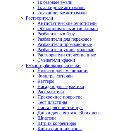
1к базовые эмали
1к алкидные автоэмали
2к акриловые автоэмали
Растворители
Антистатические очистители
Обезжириватель антисиликон
Разбавитель в базу
Разбавители для переходов
Разбавители промывочные
Разбавители универсальные
Растворители отечественные
Смыватели краски
Емкости, фильтры, ситечки
Ёмкости для смешивания
Фильтры ситечки
Каттеры
Насадки для герметика
Распылители
Проявочное покрытие
Тест-пластины
Паста для очистки рук
Диски для снятия клейких лент
Шпатели
Штрих-корректоры
Кисти и аппликаторы