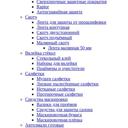
Сверхпрочные защитные покрытия
Raptor
Антигравийная защита
Скотч
Лента для защиты от прошлифовки
Лента контурная
Скотч двухсторонний
Скотч подъёмный
Малярный скотч
Лента малярная 50 мм
Вклейка стёкол
Стекольный клей
Наборы для вклейки
Праймеры и очистители
Салфетки
Мульти салфетки
Липкие пылесборные салфетки
Нетканые салфетки
Протирочные салфетки
Средства маскировки
Валики для проёмов
Средства для защиты салона
Маскировочная бумага
Маскировочная плёнка
Автоэмали готовые