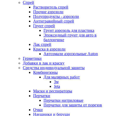
Спрей
Растворитель спрей
Прочие аэрозоли
Полупродукты - аэрозоли
Антигравийный спрей
Грунт спрей
Грунт аэрозоль для пластика
Эпоксидный грунт для авто в
баллончике
Лак спрей
Краска в аэрозоли
Автоэмали аэрозольные Auton
Герметики
Добавки в лак и краску
Средства индивидуальной защиты
Комбинезоны
Для малярных работ
3м
Jeta
Маски и респираторы
Перчатки
Перчатки нитриловые
Перчатки для защиты от порезов
Очки
Наушники и беруши