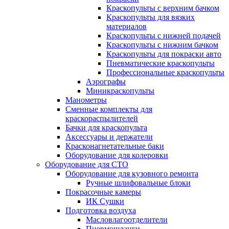
Краскопульты с верхним бачком
Краскопульты для вязких
материалов
Краскопульты с нижней подачей
Краскопульты с нижним бачком
Краскопульты для покраски авто
Пневматические краскопульты
Профессиональные краскопульты
Аэрографы
Миникраскопульты
Манометры
Сменные комплекты для
краскораспылителей
Бачки для краскопульта
Аксессуары и держатели
Красконагнетательные баки
Оборудование для колеровки
Оборудование для СТО
Оборудование для кузовного ремонта
Ручные шлифовальные блоки
Покрасочные камеры
ИК Сушки
Подготовка воздуха
Масловлагоотделители
Пневмошланги