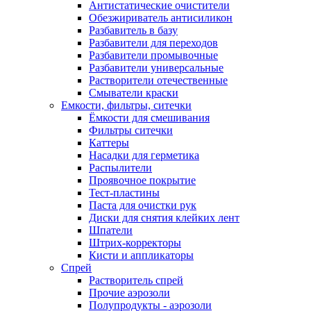
Антистатические очистители
Обезжириватель антисиликон
Разбавитель в базу
Разбавители для переходов
Разбавители промывочные
Разбавители универсальные
Растворители отечественные
Смыватели краски
Емкости, фильтры, ситечки
Ёмкости для смешивания
Фильтры ситечки
Каттеры
Насадки для герметика
Распылители
Проявочное покрытие
Тест-пластины
Паста для очистки рук
Диски для снятия клейких лент
Шпатели
Штрих-корректоры
Кисти и аппликаторы
Спрей
Растворитель спрей
Прочие аэрозоли
Полупродукты - аэрозоли