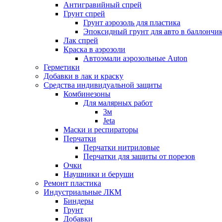
Антигравийный спрей
Грунт спрей
Грунт аэрозоль для пластика
Эпоксидный грунт для авто в баллончи
Лак спрей
Краска в аэрозоли
Автоэмали аэрозольные Auton
Герметики
Добавки в лак и краску
Средства индивидуальной защиты
Комбинезоны
Для малярных работ
3м
Jeta
Маски и респираторы
Перчатки
Перчатки нитриловые
Перчатки для защиты от порезов
Очки
Наушники и беруши
Ремонт пластика
Индустриальные ЛКМ
Биндеры
Грунт
Добавки