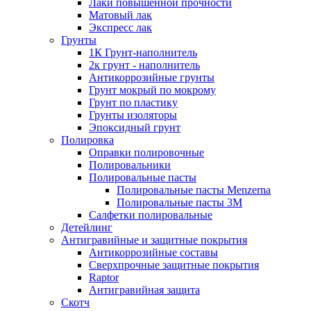
Лаки повышенной прочности
Матовый лак
Экспресс лак
Грунты
1К Грунт-наполнитель
2к грунт - наполнитель
Антикоррозийные грунты
Грунт мокрый по мокрому
Грунт по пластику
Грунты изоляторы
Эпоксидный грунт
Полировка
Оправки полировочные
Полировальники
Полировальные пасты
Полировальные пасты Menzerna
Полировальные пасты 3M
Салфетки полировальные
Детейлинг
Антигравийные и защитные покрытия
Антикоррозийные составы
Сверхпрочные защитные покрытия
Raptor
Антигравийная защита
Скотч