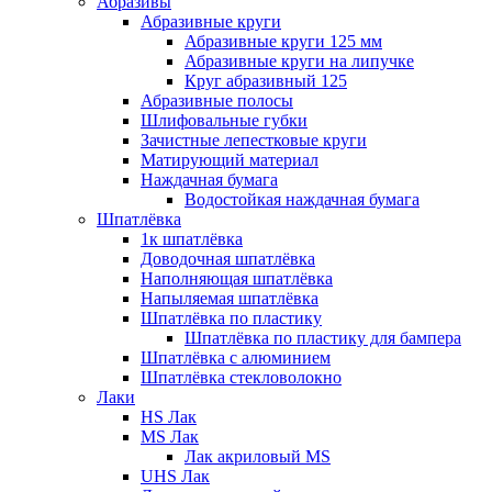
Абразивы
Абразивные круги
Абразивные круги 125 мм
Абразивные круги на липучке
Круг абразивный 125
Абразивные полосы
Шлифовальные губки
Зачистные лепестковые круги
Матирующий материал
Наждачная бумага
Водостойкая наждачная бумага
Шпатлёвка
1к шпатлёвка
Доводочная шпатлёвка
Наполняющая шпатлёвка
Напыляемая шпатлёвка
Шпатлёвка по пластику
Шпатлёвка по пластику для бампера
Шпатлёвка с алюминием
Шпатлёвка стекловолокно
Лаки
HS Лак
MS Лак
Лак акриловый MS
UHS Лак