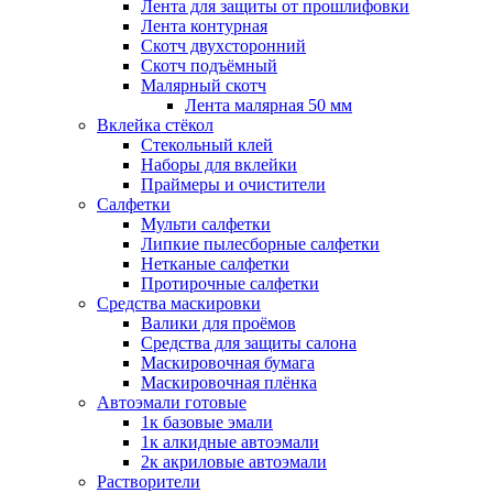
Лента для защиты от прошлифовки
Лента контурная
Скотч двухсторонний
Скотч подъёмный
Малярный скотч
Лента малярная 50 мм
Вклейка стёкол
Стекольный клей
Наборы для вклейки
Праймеры и очистители
Салфетки
Мульти салфетки
Липкие пылесборные салфетки
Нетканые салфетки
Протирочные салфетки
Средства маскировки
Валики для проёмов
Средства для защиты салона
Маскировочная бумага
Маскировочная плёнка
Автоэмали готовые
1к базовые эмали
1к алкидные автоэмали
2к акриловые автоэмали
Растворители