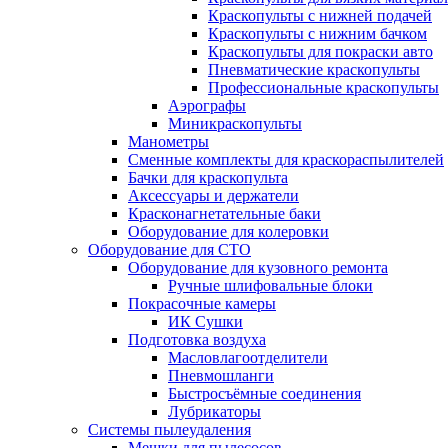
Краскопульты с нижней подачей
Краскопульты с нижним бачком
Краскопульты для покраски авто
Пневматические краскопульты
Профессиональные краскопульты
Аэрографы
Миникраскопульты
Манометры
Сменные комплекты для краскораспылителей
Бачки для краскопульта
Аксессуары и держатели
Красконагнетательные баки
Оборудование для колеровки
Оборудование для СТО
Оборудование для кузовного ремонта
Ручные шлифовальные блоки
Покрасочные камеры
ИК Сушки
Подготовка воздуха
Масловлагоотделители
Пневмошланги
Быстросъёмные соединения
Лубрикаторы
Системы пылеудаления
Мешки для пылесосов