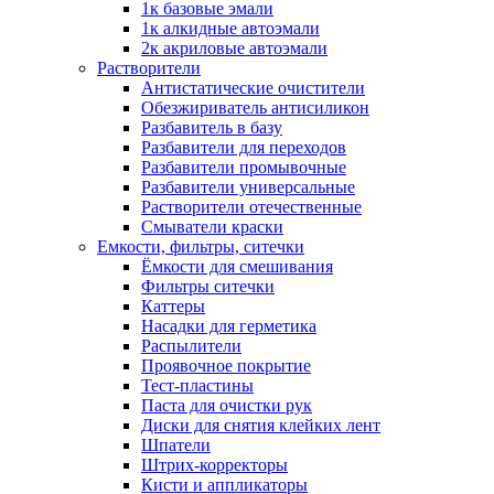
1к базовые эмали
1к алкидные автоэмали
2к акриловые автоэмали
Растворители
Антистатические очистители
Обезжириватель антисиликон
Разбавитель в базу
Разбавители для переходов
Разбавители промывочные
Разбавители универсальные
Растворители отечественные
Смыватели краски
Емкости, фильтры, ситечки
Ёмкости для смешивания
Фильтры ситечки
Каттеры
Насадки для герметика
Распылители
Проявочное покрытие
Тест-пластины
Паста для очистки рук
Диски для снятия клейких лент
Шпатели
Штрих-корректоры
Кисти и аппликаторы