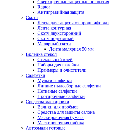
Сверхпрочные защитные покрытия
Raptor
Антигравийная защита
Скотч
Лента для защиты от прошлифовки
Лента контурная
Скотч двухсторонний
Скотч подъёмный
Малярный скотч
Лента малярная 50 мм
Вклейка стёкол
Стекольный клей
Наборы для вклейки
Праймеры и очистители
Салфетки
Мульти салфетки
Липкие пылесборные салфетки
Нетканые салфетки
Протирочные салфетки
Средства маскировки
Валики для проёмов
Средства для защиты салона
Маскировочная бумага
Маскировочная плёнка
Автоэмали готовые