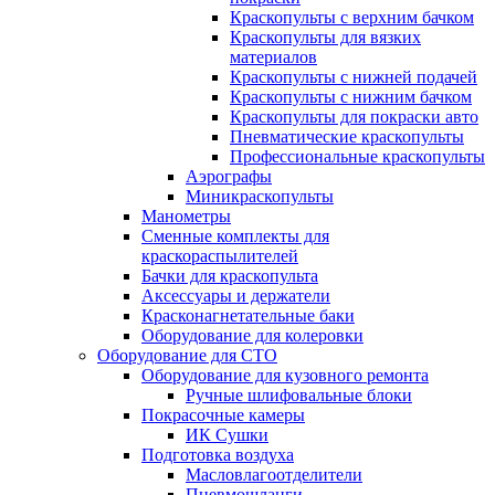
Краскопульты с верхним бачком
Краскопульты для вязких
материалов
Краскопульты с нижней подачей
Краскопульты с нижним бачком
Краскопульты для покраски авто
Пневматические краскопульты
Профессиональные краскопульты
Аэрографы
Миникраскопульты
Манометры
Сменные комплекты для
краскораспылителей
Бачки для краскопульта
Аксессуары и держатели
Красконагнетательные баки
Оборудование для колеровки
Оборудование для СТО
Оборудование для кузовного ремонта
Ручные шлифовальные блоки
Покрасочные камеры
ИК Сушки
Подготовка воздуха
Масловлагоотделители
Пневмошланги