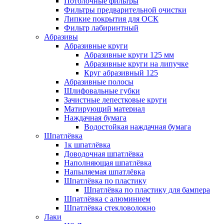
Потолочные фильтры
Фильтры предварительной очистки
Липкие покрытия для ОСК
Фильтр лабиринтный
Абразивы
Абразивные круги
Абразивные круги 125 мм
Абразивные круги на липучке
Круг абразивный 125
Абразивные полосы
Шлифовальные губки
Зачистные лепестковые круги
Матирующий материал
Наждачная бумага
Водостойкая наждачная бумага
Шпатлёвка
1к шпатлёвка
Доводочная шпатлёвка
Наполняющая шпатлёвка
Напыляемая шпатлёвка
Шпатлёвка по пластику
Шпатлёвка по пластику для бампера
Шпатлёвка с алюминием
Шпатлёвка стекловолокно
Лаки