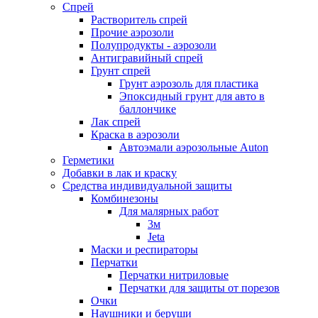
Спрей
Растворитель спрей
Прочие аэрозоли
Полупродукты - аэрозоли
Антигравийный спрей
Грунт спрей
Грунт аэрозоль для пластика
Эпоксидный грунт для авто в
баллончике
Лак спрей
Краска в аэрозоли
Автоэмали аэрозольные Auton
Герметики
Добавки в лак и краску
Средства индивидуальной защиты
Комбинезоны
Для малярных работ
3м
Jeta
Маски и респираторы
Перчатки
Перчатки нитриловые
Перчатки для защиты от порезов
Очки
Наушники и беруши