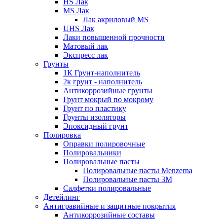
HS Лак
MS Лак
Лак акриловый MS
UHS Лак
Лаки повышенной прочности
Матовый лак
Экспресс лак
Грунты
1К Грунт-наполнитель
2к грунт - наполнитель
Антикоррозийные грунты
Грунт мокрый по мокрому
Грунт по пластику
Грунты изоляторы
Эпоксидный грунт
Полировка
Оправки полировочные
Полировальники
Полировальные пасты
Полировальные пасты Menzerna
Полировальные пасты 3M
Салфетки полировальные
Детейлинг
Антигравийные и защитные покрытия
Антикоррозийные составы