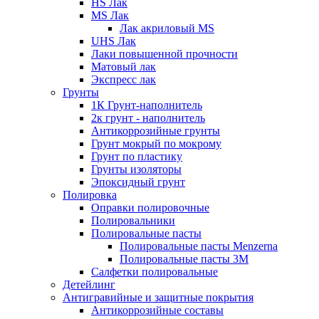
HS Лак
MS Лак
Лак акриловый MS
UHS Лак
Лаки повышенной прочности
Матовый лак
Экспресс лак
Грунты
1К Грунт-наполнитель
2к грунт - наполнитель
Антикоррозийные грунты
Грунт мокрый по мокрому
Грунт по пластику
Грунты изоляторы
Эпоксидный грунт
Полировка
Оправки полировочные
Полировальники
Полировальные пасты
Полировальные пасты Menzerna
Полировальные пасты 3M
Салфетки полировальные
Детейлинг
Антигравийные и защитные покрытия
Антикоррозийные составы