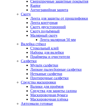
Сверхпрочные защитные покрытия
Raptor
Антигравийная защита
Скотч
Лента для защиты от прошлифовки
Лента контурная
Скотч двухсторонний
Скотч подъёмный
Малярный скотч
Лента малярная 50 мм
Вклейка стёкол
Стекольный клей
Наборы для вклейки
Праймеры и очистители
Салфетки
Мульти салфетки
Липкие пылесборные салфетки
Нетканые салфетки
Протирочные салфетки
Средства маскировки
Валики для проёмов
Средства для защиты салона
Маскировочная бумага
Маскировочная плёнка
Автоэмали готовые