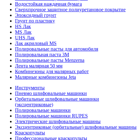
Водостойкая наждачная бумага
Сверхпрочное защитное полиуретановое покрытие
Эпоксидный грунт
Грунт по пластику
HS Лак
MS Лак
UHS Лак
Лак акриловый MS
Полировальные пасты для автомобиля
Полировальная паста 3М
Полировальные пасты Menzerna
Лента малярная 50 мм
Комбинезоны для малярных работ
Малярные комбинезоны Jeta
Инструменты
Пневмо шлифовальные машинки
Орбитальные шлифовальные машинки
(эксцентриковые)
Полировальные машинки
Полировальные машинки RUPES
Электрические шлифовальные машины
Эксцентриковые (орбитальные) шлифовальные машины
Краскопульты
Профессиональные краскопульты