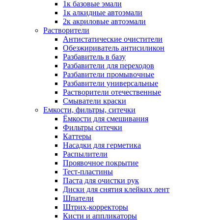
1к базовые эмали
1к алкидные автоэмали
2к акриловые автоэмали
Растворители
Антистатические очистители
Обезжириватель антисиликон
Разбавитель в базу
Разбавители для переходов
Разбавители промывочные
Разбавители универсальные
Растворители отечественные
Смыватели краски
Емкости, фильтры, ситечки
Ёмкости для смешивания
Фильтры ситечки
Каттеры
Насадки для герметика
Распылители
Проявочное покрытие
Тест-пластины
Паста для очистки рук
Диски для снятия клейких лент
Шпатели
Штрих-корректоры
Кисти и аппликаторы