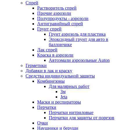
Спрей
Растворитель спрей
Прочие аэрозоли
Полупродукты - аэрозоли
Антигравийный спрей
Грунт спрей
Грунт аэрозоль для пластика
Эпоксидный грунт для авто в
баллончике
Лак спрей
Краска в аэрозоли
Автоэмали аэрозольные Auton
Герметики
Добавки в лак и краску
Средства индивидуальной защиты
Комбинезоны
Для малярных работ
3м
Jeta
Маски и респираторы
Перчатки
Перчатки нитриловые
Перчатки для защиты от порезов
Очки
Наушники и беруши