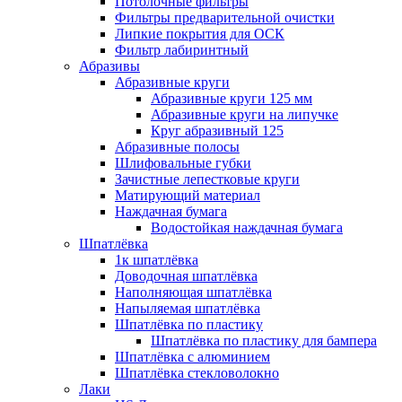
Потолочные фильтры
Фильтры предварительной очистки
Липкие покрытия для ОСК
Фильтр лабиринтный
Абразивы
Абразивные круги
Абразивные круги 125 мм
Абразивные круги на липучке
Круг абразивный 125
Абразивные полосы
Шлифовальные губки
Зачистные лепестковые круги
Матирующий материал
Наждачная бумага
Водостойкая наждачная бумага
Шпатлёвка
1к шпатлёвка
Доводочная шпатлёвка
Наполняющая шпатлёвка
Напыляемая шпатлёвка
Шпатлёвка по пластику
Шпатлёвка по пластику для бампера
Шпатлёвка с алюминием
Шпатлёвка стекловолокно
Лаки