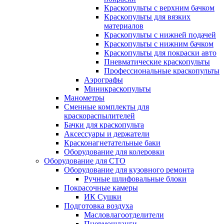
Краскопульты с верхним бачком
Краскопульты для вязких
материалов
Краскопульты с нижней подачей
Краскопульты с нижним бачком
Краскопульты для покраски авто
Пневматические краскопульты
Профессиональные краскопульты
Аэрографы
Миникраскопульты
Манометры
Сменные комплекты для
краскораспылителей
Бачки для краскопульта
Аксессуары и держатели
Красконагнетательные баки
Оборудование для колеровки
Оборудование для СТО
Оборудование для кузовного ремонта
Ручные шлифовальные блоки
Покрасочные камеры
ИК Сушки
Подготовка воздуха
Масловлагоотделители
Пневмошланги