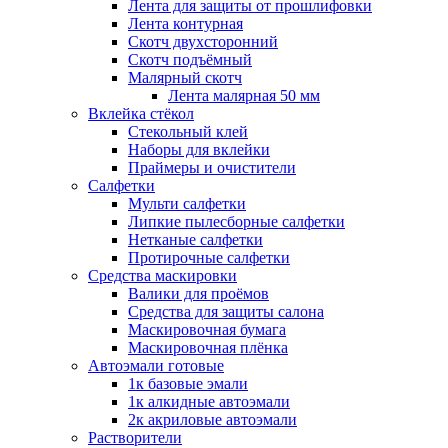
Лента для защиты от прошлифовки
Лента контурная
Скотч двухсторонний
Скотч подъёмный
Малярный скотч
Лента малярная 50 мм
Вклейка стёкол
Стекольный клей
Наборы для вклейки
Праймеры и очистители
Салфетки
Мульти салфетки
Липкие пылесборные салфетки
Нетканые салфетки
Протирочные салфетки
Средства маскировки
Валики для проёмов
Средства для защиты салона
Маскировочная бумага
Маскировочная плёнка
Автоэмали готовые
1к базовые эмали
1к алкидные автоэмали
2к акриловые автоэмали
Растворители