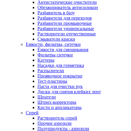
Антистатические очистители
Обезжириватель антисиликон
Разбавитель в базу
Разбавители для переходов
Разбавители промывочные
Разбавители универсальные
Растворители отечественные
Смыватели краски
Емкости, фильтры, ситечки
Ёмкости для смешивания
Фильтры ситечки
Каттеры
Насадки для герметика
Распылители
Проявочное покрытие
Тест-пластины
Паста для очистки рук
Диски для снятия клейких лент
Шпатели
Штрих-корректоры
Кисти и аппликаторы
Спрей
Растворитель спрей
Прочие аэрозоли
Полупродукты - аэрозоли