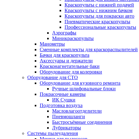
Краскопульты с нижней подачей
Краскопульты с нижним бачком
Краскопульты для покраски авто
Пневматические краскопульты
Профессиональные краскопульты
Аэрографы
Миникраскопульты
Манометры
Сменные комплекты для краскораспылителей
Бачки для краскопульта
Аксессуары и держатели
Красконагнетательные баки
Оборудование для колеровки
Оборудование для СТО
Оборудование для кузовного ремонта
Ручные шлифовальные блоки
Покрасочные камеры
ИК Сушки
Подготовка воздуха
Масловлагоотделители
Пневмошланги
Быстросъёмные соединения
Лубрикаторы
Системы пылеудаления
Мешки для пылесосов