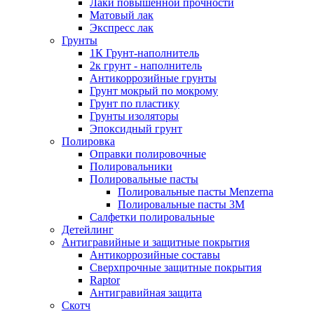
Лаки повышенной прочности
Матовый лак
Экспресс лак
Грунты
1К Грунт-наполнитель
2к грунт - наполнитель
Антикоррозийные грунты
Грунт мокрый по мокрому
Грунт по пластику
Грунты изоляторы
Эпоксидный грунт
Полировка
Оправки полировочные
Полировальники
Полировальные пасты
Полировальные пасты Menzerna
Полировальные пасты 3M
Салфетки полировальные
Детейлинг
Антигравийные и защитные покрытия
Антикоррозийные составы
Сверхпрочные защитные покрытия
Raptor
Антигравийная защита
Скотч