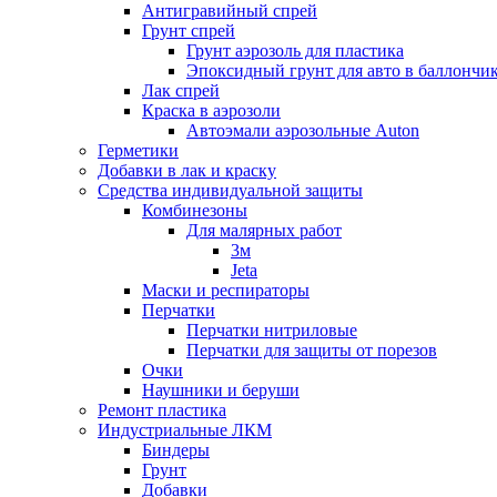
Антигравийный спрей
Грунт спрей
Грунт аэрозоль для пластика
Эпоксидный грунт для авто в баллончи
Лак спрей
Краска в аэрозоли
Автоэмали аэрозольные Auton
Герметики
Добавки в лак и краску
Средства индивидуальной защиты
Комбинезоны
Для малярных работ
3м
Jeta
Маски и респираторы
Перчатки
Перчатки нитриловые
Перчатки для защиты от порезов
Очки
Наушники и беруши
Ремонт пластика
Индустриальные ЛКМ
Биндеры
Грунт
Добавки