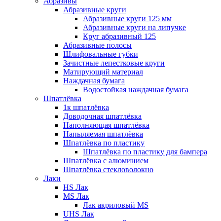
Абразивы
Абразивные круги
Абразивные круги 125 мм
Абразивные круги на липучке
Круг абразивный 125
Абразивные полосы
Шлифовальные губки
Зачистные лепестковые круги
Матирующий материал
Наждачная бумага
Водостойкая наждачная бумага
Шпатлёвка
1к шпатлёвка
Доводочная шпатлёвка
Наполняющая шпатлёвка
Напыляемая шпатлёвка
Шпатлёвка по пластику
Шпатлёвка по пластику для бампера
Шпатлёвка с алюминием
Шпатлёвка стекловолокно
Лаки
HS Лак
MS Лак
Лак акриловый MS
UHS Лак