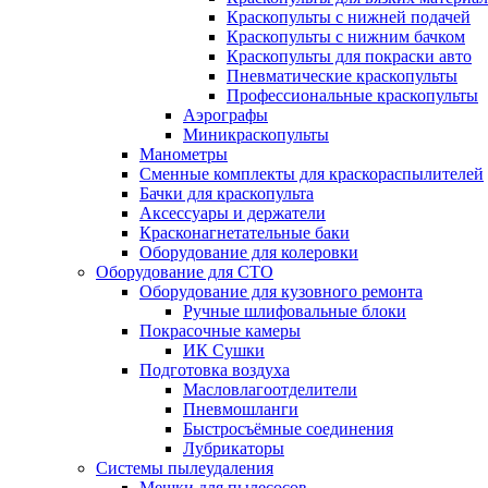
Краскопульты с нижней подачей
Краскопульты с нижним бачком
Краскопульты для покраски авто
Пневматические краскопульты
Профессиональные краскопульты
Аэрографы
Миникраскопульты
Манометры
Сменные комплекты для краскораспылителей
Бачки для краскопульта
Аксессуары и держатели
Красконагнетательные баки
Оборудование для колеровки
Оборудование для СТО
Оборудование для кузовного ремонта
Ручные шлифовальные блоки
Покрасочные камеры
ИК Сушки
Подготовка воздуха
Масловлагоотделители
Пневмошланги
Быстросъёмные соединения
Лубрикаторы
Системы пылеудаления
Мешки для пылесосов