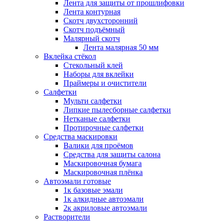
Лента для защиты от прошлифовки
Лента контурная
Скотч двухсторонний
Скотч подъёмный
Малярный скотч
Лента малярная 50 мм
Вклейка стёкол
Стекольный клей
Наборы для вклейки
Праймеры и очистители
Салфетки
Мульти салфетки
Липкие пылесборные салфетки
Нетканые салфетки
Протирочные салфетки
Средства маскировки
Валики для проёмов
Средства для защиты салона
Маскировочная бумага
Маскировочная плёнка
Автоэмали готовые
1к базовые эмали
1к алкидные автоэмали
2к акриловые автоэмали
Растворители