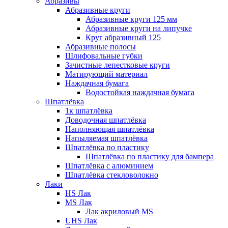
Абразивы
Абразивные круги
Абразивные круги 125 мм
Абразивные круги на липучке
Круг абразивный 125
Абразивные полосы
Шлифовальные губки
Зачистные лепестковые круги
Матирующий материал
Наждачная бумага
Водостойкая наждачная бумага
Шпатлёвка
1к шпатлёвка
Доводочная шпатлёвка
Наполняющая шпатлёвка
Напыляемая шпатлёвка
Шпатлёвка по пластику
Шпатлёвка по пластику для бампера
Шпатлёвка с алюминием
Шпатлёвка стекловолокно
Лаки
HS Лак
MS Лак
Лак акриловый MS
UHS Лак