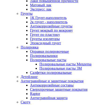
Лаки повышенной прочности
Матовый лак
Экспресс лак
Грунты
1К Грунт-наполнитель
2к грунт - наполнитель
Антикоррозийные грунты
Грунт мокрый по мокрому
Грунт по пластику
Грунты изоляторы
Эпоксидный грунт
Полировка
Оправки полировочные
Полировальники
Полировальные пасты
Полировальные пасты Menzerna
Полировальные пасты 3M
Салфетки полировальные
Детейлинг
Антигравийные и защитные покрытия
Антикоррозийные составы
Сверхпрочные защитные покрытия
Raptor
Антигравийная защита
Скотч