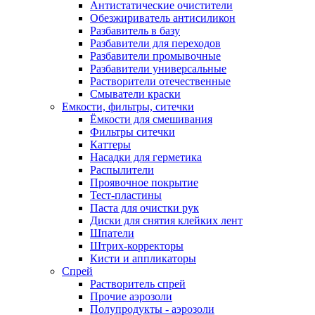
Антистатические очистители
Обезжириватель антисиликон
Разбавитель в базу
Разбавители для переходов
Разбавители промывочные
Разбавители универсальные
Растворители отечественные
Смыватели краски
Емкости, фильтры, ситечки
Ёмкости для смешивания
Фильтры ситечки
Каттеры
Насадки для герметика
Распылители
Проявочное покрытие
Тест-пластины
Паста для очистки рук
Диски для снятия клейких лент
Шпатели
Штрих-корректоры
Кисти и аппликаторы
Спрей
Растворитель спрей
Прочие аэрозоли
Полупродукты - аэрозоли