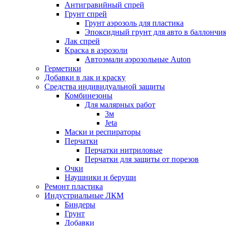
Антигравийный спрей
Грунт спрей
Грунт аэрозоль для пластика
Эпоксидный грунт для авто в баллончи
Лак спрей
Краска в аэрозоли
Автоэмали аэрозольные Auton
Герметики
Добавки в лак и краску
Средства индивидуальной защиты
Комбинезоны
Для малярных работ
3м
Jeta
Маски и респираторы
Перчатки
Перчатки нитриловые
Перчатки для защиты от порезов
Очки
Наушники и беруши
Ремонт пластика
Индустриальные ЛКМ
Биндеры
Грунт
Добавки