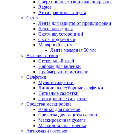
Сверхпрочные защитные покрытия
Raptor
Антигравийная защита
Скотч
Лента для защиты от прошлифовки
Лента контурная
Скотч двухсторонний
Скотч подъёмный
Малярный скотч
Лента малярная 50 мм
Вклейка стёкол
Стекольный клей
Наборы для вклейки
Праймеры и очистители
Салфетки
Мульти салфетки
Липкие пылесборные салфетки
Нетканые салфетки
Протирочные салфетки
Средства маскировки
Валики для проёмов
Средства для защиты салона
Маскировочная бумага
Маскировочная плёнка
Автоэмали готовые