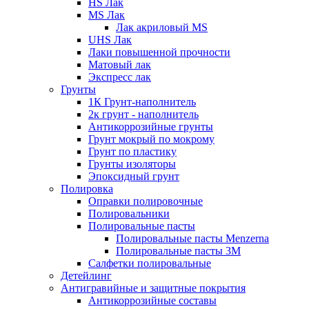
HS Лак
MS Лак
Лак акриловый MS
UHS Лак
Лаки повышенной прочности
Матовый лак
Экспресс лак
Грунты
1К Грунт-наполнитель
2к грунт - наполнитель
Антикоррозийные грунты
Грунт мокрый по мокрому
Грунт по пластику
Грунты изоляторы
Эпоксидный грунт
Полировка
Оправки полировочные
Полировальники
Полировальные пасты
Полировальные пасты Menzerna
Полировальные пасты 3M
Салфетки полировальные
Детейлинг
Антигравийные и защитные покрытия
Антикоррозийные составы