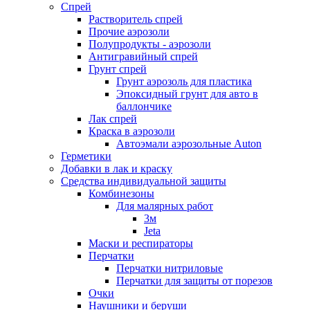
Спрей
Растворитель спрей
Прочие аэрозоли
Полупродукты - аэрозоли
Антигравийный спрей
Грунт спрей
Грунт аэрозоль для пластика
Эпоксидный грунт для авто в
баллончике
Лак спрей
Краска в аэрозоли
Автоэмали аэрозольные Auton
Герметики
Добавки в лак и краску
Средства индивидуальной защиты
Комбинезоны
Для малярных работ
3м
Jeta
Маски и респираторы
Перчатки
Перчатки нитриловые
Перчатки для защиты от порезов
Очки
Наушники и беруши