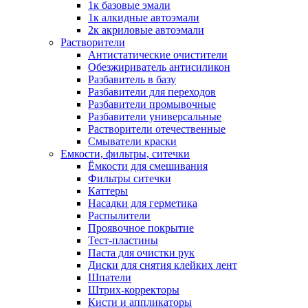
1к базовые эмали
1к алкидные автоэмали
2к акриловые автоэмали
Растворители
Антистатические очистители
Обезжириватель антисиликон
Разбавитель в базу
Разбавители для переходов
Разбавители промывочные
Разбавители универсальные
Растворители отечественные
Смыватели краски
Емкости, фильтры, ситечки
Ёмкости для смешивания
Фильтры ситечки
Каттеры
Насадки для герметика
Распылители
Проявочное покрытие
Тест-пластины
Паста для очистки рук
Диски для снятия клейких лент
Шпатели
Штрих-корректоры
Кисти и аппликаторы