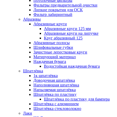
Потолочные фильтры
Фильтры предварительной очистки
Липкие покрытия для ОСК
Фильтр лабиринтный
Абразивы
Абразивные круги
Абразивные круги 125 мм
Абразивные круги на липучке
Круг абразивный 125
Абразивные полосы
Шлифовальные губки
Зачистные лепестковые круги
Матирующий материал
Наждачная бумага
Водостойкая наждачная бумага
Шпатлёвка
1к шпатлёвка
Доводочная шпатлёвка
Наполняющая шпатлёвка
Напыляемая шпатлёвка
Шпатлёвка по пластику
Шпатлёвка по пластику для бампера
Шпатлёвка с алюминием
Шпатлёвка стекловолокно
Лаки