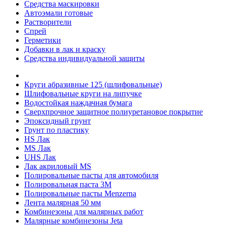
Средства маскировки
Автоэмали готовые
Растворители
Спрей
Герметики
Добавки в лак и краску
Средства индивидуальной защиты
Круги абразивные 125 (шлифовальные)
Шлифовальные круги на липучке
Водостойкая наждачная бумага
Сверхпрочное защитное полиуретановое покрытие
Эпоксидный грунт
Грунт по пластику
HS Лак
MS Лак
UHS Лак
Лак акриловый MS
Полировальные пасты для автомобиля
Полировальная паста 3М
Полировальные пасты Menzerna
Лента малярная 50 мм
Комбинезоны для малярных работ
Малярные комбинезоны Jeta