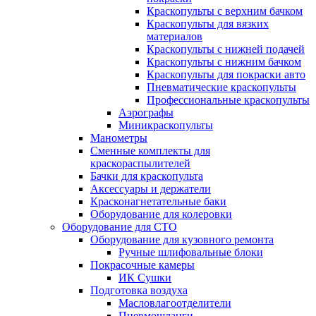
Краскопульты с верхним бачком
Краскопульты для вязких
материалов
Краскопульты с нижней подачей
Краскопульты с нижним бачком
Краскопульты для покраски авто
Пневматические краскопульты
Профессиональные краскопульты
Аэрографы
Миникраскопульты
Манометры
Сменные комплекты для
краскораспылителей
Бачки для краскопульта
Аксессуары и держатели
Красконагнетательные баки
Оборудование для колеровки
Оборудование для СТО
Оборудование для кузовного ремонта
Ручные шлифовальные блоки
Покрасочные камеры
ИК Сушки
Подготовка воздуха
Масловлагоотделители
Пневмошланги