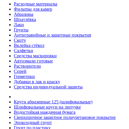
Расходные материалы
Фильтры для камер
Абразивы
Шпатлёвка
Лаки
Грунты
Антигравийные и защитные покрытия
Скотч
Вклейка стёкол
Салфетки
Средства маскировки
Автоэмали готовые
Растворители
Спрей
Герметики
Добавки в лак и краску
Средства индивидуальной защиты
Круги абразивные 125 (шлифовальные)
Шлифовальные круги на липучке
Водостойкая наждачная бумага
Сверхпрочное защитное полиуретановое покрытие
Эпоксидный грунт
Грунт по пластику