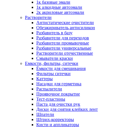
1к базовые эмали
1к алкидные автоэмали
2к акриловые автоэмали
Растворители
Антистатические очистители
Обезжириватель антисиликон
Разбавитель в базу
Разбавители для переходов
Разбавители промывочные
Разбавители универсальные
Растворители отечественные
Смыватели краски
Емкости, фильтры, ситечки
Ёмкости для смешивания
Фильтры ситечки
Каттеры
Насадки для герметика
Распылители
Проявочное покрытие
Тест-пластины
Паста для очистки рук
Диски для снятия клейких лент
Шпатели
Штрих-корректоры
Кисти и аппликаторы