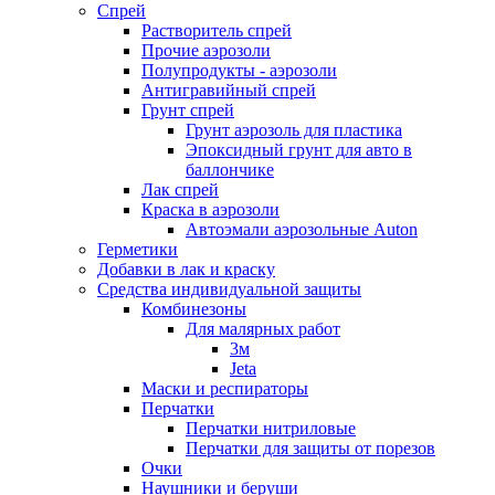
Спрей
Растворитель спрей
Прочие аэрозоли
Полупродукты - аэрозоли
Антигравийный спрей
Грунт спрей
Грунт аэрозоль для пластика
Эпоксидный грунт для авто в
баллончике
Лак спрей
Краска в аэрозоли
Автоэмали аэрозольные Auton
Герметики
Добавки в лак и краску
Средства индивидуальной защиты
Комбинезоны
Для малярных работ
3м
Jeta
Маски и респираторы
Перчатки
Перчатки нитриловые
Перчатки для защиты от порезов
Очки
Наушники и беруши