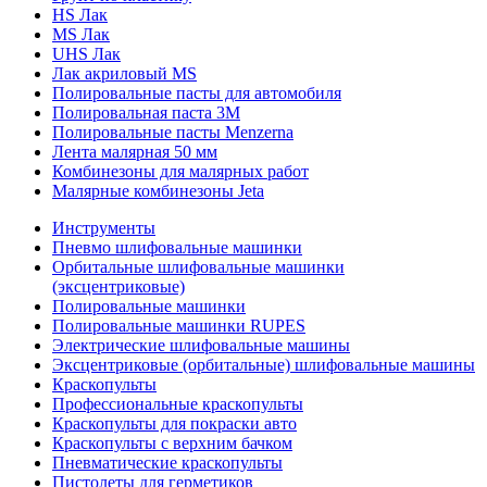
HS Лак
MS Лак
UHS Лак
Лак акриловый MS
Полировальные пасты для автомобиля
Полировальная паста 3М
Полировальные пасты Menzerna
Лента малярная 50 мм
Комбинезоны для малярных работ
Малярные комбинезоны Jeta
Инструменты
Пневмо шлифовальные машинки
Орбитальные шлифовальные машинки
(эксцентриковые)
Полировальные машинки
Полировальные машинки RUPES
Электрические шлифовальные машины
Эксцентриковые (орбитальные) шлифовальные машины
Краскопульты
Профессиональные краскопульты
Краскопульты для покраски авто
Краскопульты с верхним бачком
Пневматические краскопульты
Пистолеты для герметиков