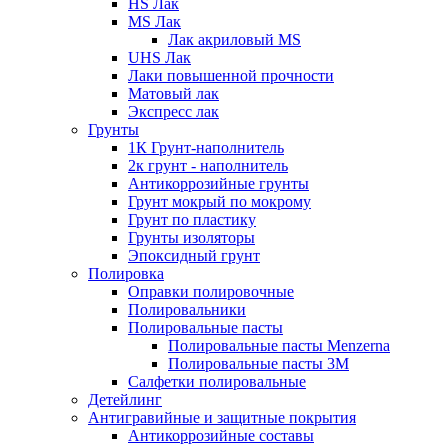
HS Лак
MS Лак
Лак акриловый MS
UHS Лак
Лаки повышенной прочности
Матовый лак
Экспресс лак
Грунты
1К Грунт-наполнитель
2к грунт - наполнитель
Антикоррозийные грунты
Грунт мокрый по мокрому
Грунт по пластику
Грунты изоляторы
Эпоксидный грунт
Полировка
Оправки полировочные
Полировальники
Полировальные пасты
Полировальные пасты Menzerna
Полировальные пасты 3M
Салфетки полировальные
Детейлинг
Антигравийные и защитные покрытия
Антикоррозийные составы