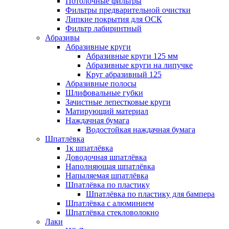
Потолочные фильтры
Фильтры предварительной очистки
Липкие покрытия для ОСК
Фильтр лабиринтный
Абразивы
Абразивные круги
Абразивные круги 125 мм
Абразивные круги на липучке
Круг абразивный 125
Абразивные полосы
Шлифовальные губки
Зачистные лепестковые круги
Матирующий материал
Наждачная бумага
Водостойкая наждачная бумага
Шпатлёвка
1к шпатлёвка
Доводочная шпатлёвка
Наполняющая шпатлёвка
Напыляемая шпатлёвка
Шпатлёвка по пластику
Шпатлёвка по пластику для бампера
Шпатлёвка с алюминием
Шпатлёвка стекловолокно
Лаки