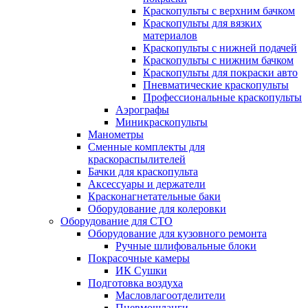
Краскопульты с верхним бачком
Краскопульты для вязких
материалов
Краскопульты с нижней подачей
Краскопульты с нижним бачком
Краскопульты для покраски авто
Пневматические краскопульты
Профессиональные краскопульты
Аэрографы
Миникраскопульты
Манометры
Сменные комплекты для
краскораспылителей
Бачки для краскопульта
Аксессуары и держатели
Красконагнетательные баки
Оборудование для колеровки
Оборудование для СТО
Оборудование для кузовного ремонта
Ручные шлифовальные блоки
Покрасочные камеры
ИК Сушки
Подготовка воздуха
Масловлагоотделители
Пневмошланги