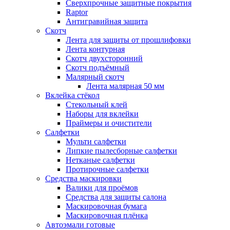
Сверхпрочные защитные покрытия
Raptor
Антигравийная защита
Скотч
Лента для защиты от прошлифовки
Лента контурная
Скотч двухсторонний
Скотч подъёмный
Малярный скотч
Лента малярная 50 мм
Вклейка стёкол
Стекольный клей
Наборы для вклейки
Праймеры и очистители
Салфетки
Мульти салфетки
Липкие пылесборные салфетки
Нетканые салфетки
Протирочные салфетки
Средства маскировки
Валики для проёмов
Средства для защиты салона
Маскировочная бумага
Маскировочная плёнка
Автоэмали готовые